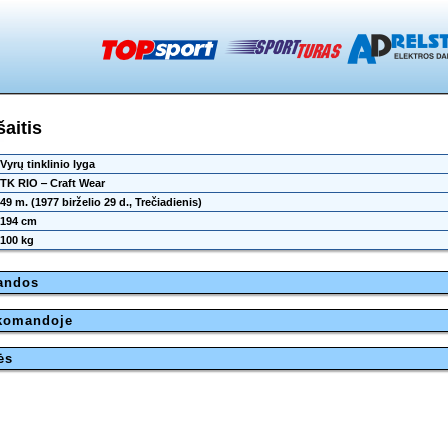
šaitis
Vyrų tinklinio lyga
TK RIO ‒ Craft Wear
49 m. (1977 birželio 29 d., Trečiadienis)
194 cm
100 kg
mandos
 komandoje
ės