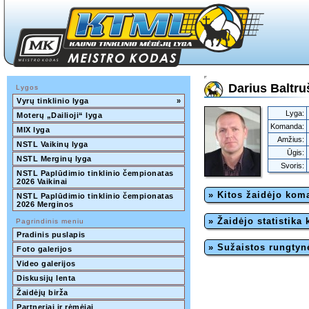
Darius Baltru
Lygos
Vyrų tinklinio lyga
»
Lyga:
Moterų „Dailioji“ lyga
Komanda:
MIX lyga
Amžius:
NSTL Vaikinų lyga
Ūgis:
NSTL Merginų lyga
Svoris:
NSTL Paplūdimio tinklinio čempionatas 
2026 Vaikinai
» Kitos žaidėjo ko
NSTL Paplūdimio tinklinio čempionatas 
2026 Merginos
» Žaidėjo statistika
Pagrindinis meniu
Pradinis puslapis
» Sužaistos rungtyn
Foto galerijos
Video galerijos
Diskusijų lenta
Žaidėjų birža
Partneriai ir rėmėjai