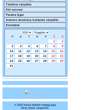
Tinklinio taisyklės
Kiti sezonai
Parama lygai
Asmens duomenų tvarkymo taisyklės
Kontaktai
P
A
T
K
P
Š
S
1
2
3
4
5
6
7
8
9
10
11
12
13
14
15
16
17
18
19
20
21
22
23
24
25
26
27
28
29
30
31
© 2010 Kauno tinklinio mėgėjų lyga
Visos teisės saugomos.