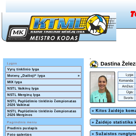
Dastina Želez
Lygos
Vyrų tinklinio lyga
Lyga:
Moterų „Dailioji“ lyga
»
Komanda:
MIX lyga
Amžius:
NSTL Vaikinų lyga
Ūgis:
NSTL Merginų lyga
Svoris:
NSTL Paplūdimio tinklinio čempionatas 
2026 Vaikinai
» Kitos žaidėjo ko
NSTL Paplūdimio tinklinio čempionatas 
2026 Merginos
» Žaidėjo statistika
Pagrindinis meniu
Pradinis puslapis
» Sužaistos rungtyn
Foto galerijos