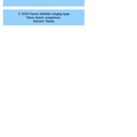
© 2010 Kauno tinklinio mėgėjų lyga
Visos teisės saugomos.
Sukūrė:
Netas