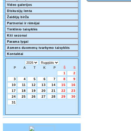
Video galerijos
Diskusijų lenta
Žaidėjų birža
Partneriai ir rėmėjai
Tinklinio taisyklės
Kiti sezonai
Parama lygai
Asmens duomenų tvarkymo taisyklės
Kontaktai
P
A
T
K
P
Š
S
1
2
3
4
5
6
7
8
9
10
11
12
13
14
15
16
17
18
19
20
21
22
23
24
25
26
27
28
29
30
31