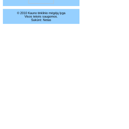
© 2010 Kauno tinklinio mėgėjų lyga
Visos teisės saugomos.
Sukūrė:
Netas