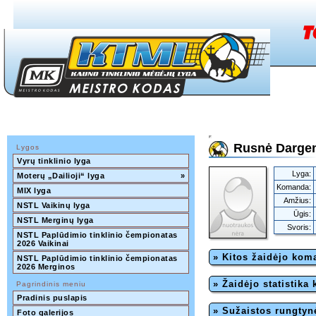
Rusnė Dargen
Lygos
Vyrų tinklinio lyga
Lyga:
Moterų „Dailioji“ lyga
»
Komanda:
MIX lyga
Amžius:
NSTL Vaikinų lyga
Ūgis:
NSTL Merginų lyga
Svoris:
NSTL Paplūdimio tinklinio čempionatas 
2026 Vaikinai
» Kitos žaidėjo ko
NSTL Paplūdimio tinklinio čempionatas 
2026 Merginos
» Žaidėjo statistika
Pagrindinis meniu
Pradinis puslapis
» Sužaistos rungtyn
Foto galerijos