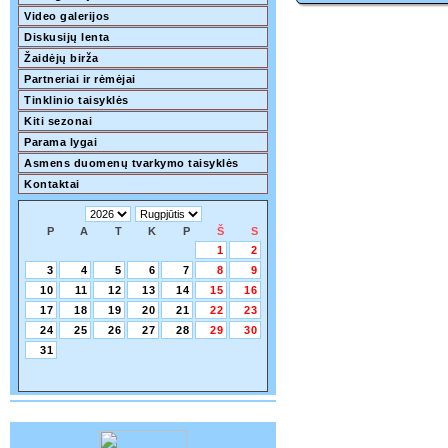
Video galerijos
Diskusijų lenta
Žaidėjų birža
Partneriai ir rėmėjai
Tinklinio taisyklės
Kiti sezonai
Parama lygai
Asmens duomenų tvarkymo taisyklės
Kontaktai
P
A
T
K
P
Š
S
1
2
3
4
5
6
7
8
9
10
11
12
13
14
15
16
17
18
19
20
21
22
23
24
25
26
27
28
29
30
31