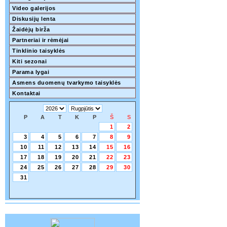
Video galerijos
Diskusijų lenta
Žaidėjų birža
Partneriai ir rėmėjai
Tinklinio taisyklės
Kiti sezonai
Parama lygai
Asmens duomenų tvarkymo taisyklės
Kontaktai
P
A
T
K
P
Š
S
1
2
3
4
5
6
7
8
9
10
11
12
13
14
15
16
17
18
19
20
21
22
23
24
25
26
27
28
29
30
31