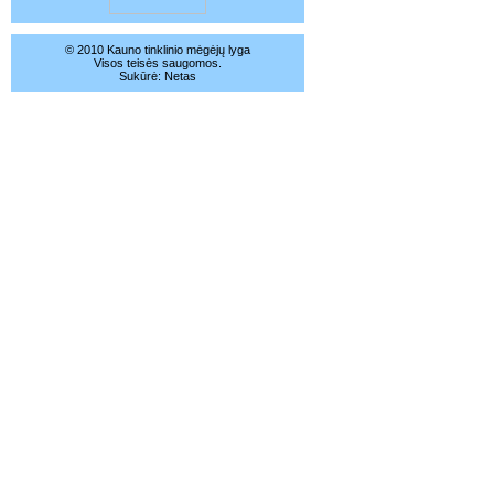
© 2010 Kauno tinklinio mėgėjų lyga
Visos teisės saugomos.
Sukūrė:
Netas