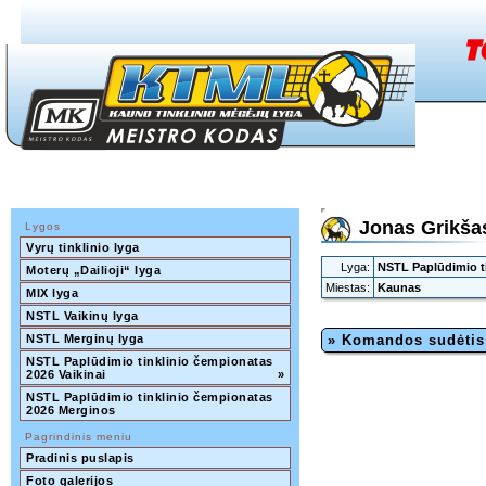
Jonas Grikša
Lygos
Vyrų tinklinio lyga
Lyga:
NSTL Paplūdimio ti
Moterų „Dailioji“ lyga
Miestas:
Kaunas
MIX lyga
NSTL Vaikinų lyga
NSTL Merginų lyga
» Komandos sudėtis
NSTL Paplūdimio tinklinio čempionatas 
2026 Vaikinai
»
NSTL Paplūdimio tinklinio čempionatas 
2026 Merginos
Pagrindinis meniu
Pradinis puslapis
Foto galerijos