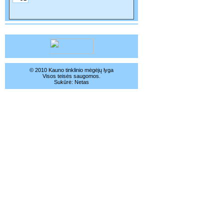
© 2010 Kauno tinklinio mėgėjų lyga
Visos teisės saugomos.
Sukūrė:
Netas