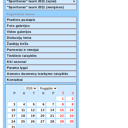
"Sportturas" taurė 2011 (vyrai)
»
"Sportturas" taurė 2011 (merginos)
Pagrindinis meniu
Pradinis puslapis
Foto galerijos
Video galerijos
Diskusijų lenta
Žaidėjų birža
Partneriai ir rėmėjai
Tinklinio taisyklės
Kiti sezonai
Parama lygai
Asmens duomenų tvarkymo taisyklės
Kontaktai
P
A
T
K
P
Š
S
1
2
3
4
5
6
7
8
9
10
11
12
13
14
15
16
17
18
19
20
21
22
23
24
25
26
27
28
29
30
31