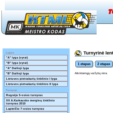
Turnyrinė lent
Lygos
"A" lyga (vyrai)
"B" lyga (vyrai)
1 etapas
2 etapas
"A" Dailioji lyga
Atkrintamųjų varžybų nėra.
"B" Dailioji lyga
Lietuvos pietvakarių tinklinio I lyga
Lietuvos pietvakarių tinklinio II lyga
Turnyrai
Rugsėjo 5-osios turnyras
XX A.Karkausko merginų tinklinio 
turnyras 2010
Lapkričio 7-osios turnyras