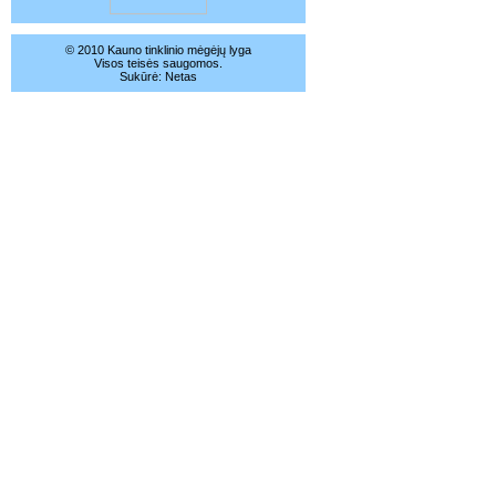
© 2010 Kauno tinklinio mėgėjų lyga
Visos teisės saugomos.
Sukūrė:
Netas