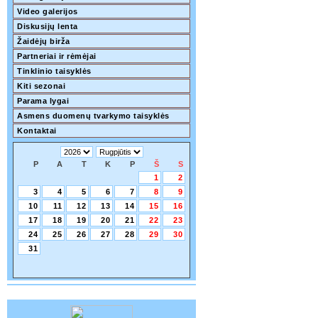
Video galerijos
Diskusijų lenta
Žaidėjų birža
Partneriai ir rėmėjai
Tinklinio taisyklės
Kiti sezonai
Parama lygai
Asmens duomenų tvarkymo taisyklės
Kontaktai
P
A
T
K
P
Š
S
1
2
3
4
5
6
7
8
9
10
11
12
13
14
15
16
17
18
19
20
21
22
23
24
25
26
27
28
29
30
31