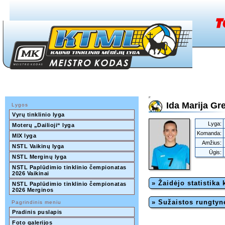
Ida Marija Gr
Lygos
Vyrų tinklinio lyga
Lyga:
Moterų „Dailioji“ lyga
Komanda:
MIX lyga
Amžius:
NSTL Vaikinų lyga
Ūgis:
NSTL Merginų lyga
NSTL Paplūdimio tinklinio čempionatas 
2026 Vaikinai
» Žaidėjo statistika
NSTL Paplūdimio tinklinio čempionatas 
2026 Merginos
» Sužaistos rungtyn
Pagrindinis meniu
Pradinis puslapis
Foto galerijos