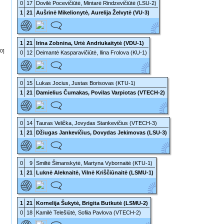
0
17
Dovilė Pocevičiūtė, Mintarė Rindzevičiūtė (LSU-2)
1
21
Aušrinė Mikelionytė, Aurelija Želvytė (VU-3)
1
21
Irina Zobnina, Urtė Andriukaitytė (VDU-1)
[0]
0
12
Deimantė Kasparavičiūtė, Ilina Frolova (KU-1)
0
15
Lukas Jocius, Justas Borisovas (KTU-1)
1
21
Damielius Čumakas, Povilas Varpiotas (VTECH-2)
0
14
Tauras Velička, Jovydas Stankevičius (VTECH-3)
1
21
Džiugas Jankevičius, Dovydas Jekimovas (LSU-3)
0
9
Smiltė Šimanskytė, Martyna Vybornaitė (KTU-1)
1
21
Luknė Aleknaitė, Vilnė Kriščiūnaitė (LSMU-1)
1
21
Kornelija Šukytė, Brigita Butkutė (LSMU-2)
0
18
Kamilė Telešiūtė, Sofiia Pavlova (VTECH-2)