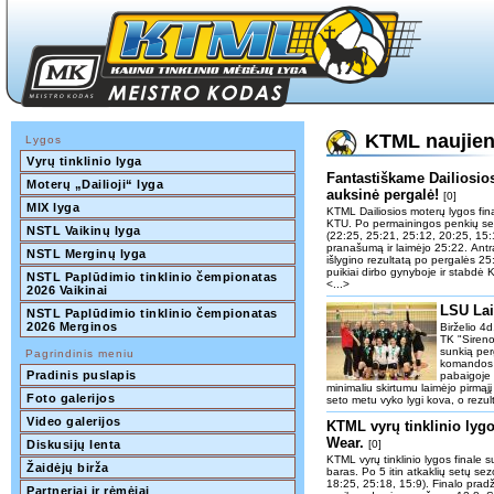
KTML naujie
Lygos
Vyrų tinklinio lyga
Fantastiškame Dailiosios
Moterų „Dailioji“ lyga
auksinė pergalė!
[0]
MIX lyga
KTML Dailiosios moterų lygos fina
KTU. Po permainingos penkių setų
NSTL Vaikinų lyga
(22:25, 25:21, 25:12, 20:25, 15:
pranašumą ir laimėjo 25:22. Antr
NSTL Merginų lyga
išlygino rezultatą po pergalės 2
puikiai dirbo gynyboje ir stabdė
NSTL Paplūdimio tinklinio čempionatas 
<...>
2026 Vaikinai
LSU Lai
NSTL Paplūdimio tinklinio čempionatas 
2026 Merginos
Birželio 4
TK "Sireno
sunkią per
Pagrindinis meniu
komandos d
Pradinis puslapis
pabaigoje 
minimaliu skirtumu laimėjo pirmą
Foto galerijos
seto metu vyko lygi kova, o rezul
Video galerijos
KTML vyrų tinklinio lygo
Wear.
Diskusijų lenta
[0]
KTML vyrų tinklinio lygos finale 
Žaidėjų birža
baras. Po 5 itin atkaklių setų se
18:25, 25:18, 15:9). Finalo pradž
Partneriai ir rėmėjai