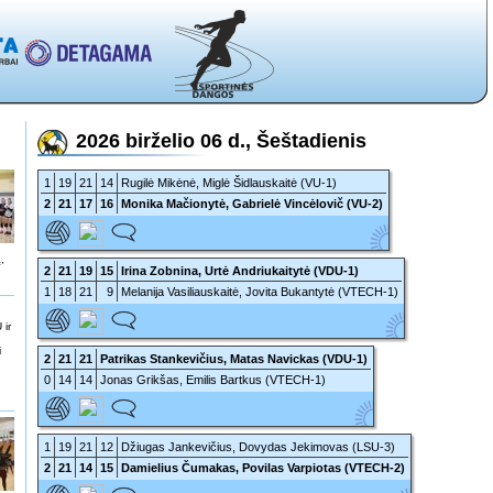
2026 birželio 06 d., Šeštadienis
1
19
21
14
Rugilė Mikėnė, Miglė Šidlauskaitė (VU-1)
2
21
17
16
Monika Mačionytė, Gabrielė Vincėlovič (VU-2)
,
2
21
19
15
Irina Zobnina, Urtė Andriukaitytė (VDU-1)
1
18
21
9
Melanija Vasiliauskaitė, Jovita Bukantytė (VTECH-1)
 ir
i
2
21
21
Patrikas Stankevičius, Matas Navickas (VDU-1)
0
14
14
Jonas Grikšas, Emilis Bartkus (VTECH-1)
1
19
21
12
Džiugas Jankevičius, Dovydas Jekimovas (LSU-3)
2
21
14
15
Damielius Čumakas, Povilas Varpiotas (VTECH-2)