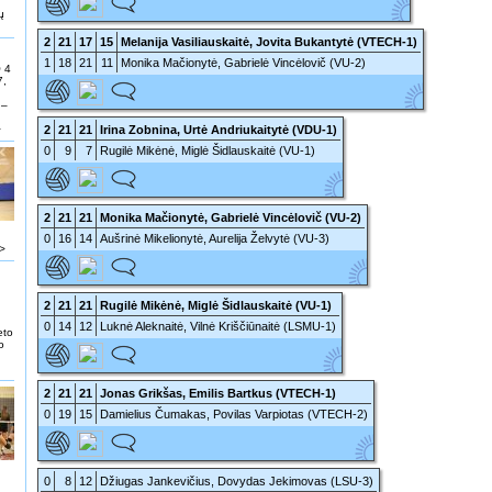
ų
2
21
17
15
Melanija Vasiliauskaitė, Jovita Bukantytė (VTECH-1)
1
18
21
11
Monika Mačionytė, Gabrielė Vincėlovič (VU-2)
O 4
7,
 –
>
2
21
21
Irina Zobnina, Urtė Andriukaitytė (VDU-1)
0
9
7
Rugilė Mikėnė, Miglė Šidlauskaitė (VU-1)
2
21
21
Monika Mačionytė, Gabrielė Vincėlovič (VU-2)
0
16
14
Aušrinė Mikelionytė, Aurelija Želvytė (VU-3)
.>
2
21
21
Rugilė Mikėnė, Miglė Šidlauskaitė (VU-1)
0
14
12
Luknė Aleknaitė, Vilnė Kriščiūnaitė (LSMU-1)
eto
o
2
21
21
Jonas Grikšas, Emilis Bartkus (VTECH-1)
0
19
15
Damielius Čumakas, Povilas Varpiotas (VTECH-2)
0
8
12
Džiugas Jankevičius, Dovydas Jekimovas (LSU-3)