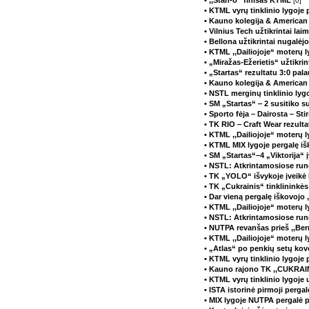
• ,,Stan-o“ finišas KTML
[0]
• KTML vyrų tinklinio lygoje
• Kauno kolegija & American
• Vilnius Tech užtikrintai l
• Bellona užtikrintai nugalė
• KTML ,,Dailiojoje“ moterų 
• „Miražas-Ežerietis“ užtikri
• „Startas“ rezultatu 3:0 pa
• Kauno kolegija & American P
• NSTL merginų tinklinio lyg
• SM „Startas“ ‒ 2 susitiko
• Sporto fėja – Dairosta – St
• TK RIO ‒ Craft Wear rezulta
• KTML ,,Dailiojoje“ moterų 
• KTML MIX lygoje pergalę iš
• SM „Startas“–4 „Viktorija
• NSTL: Atkrintamosiose run
• TK „YOLO“ išvykoje įveikė
• TK „Cukrainis“ tinklininkė
• Dar vieną pergalę iškovoj
• KTML ,,Dailiojoje“ moterų l
• NSTL: Atkrintamosiose ru
• NUTPA revanšas prieš ,,Be
• KTML ,,Dailiojoje“ moterų l
• „Atlas“ po penkių setų kovo
• KTML vyrų tinklinio lygoje
• Kauno rajono TK ,,CUKRAIN
• KTML vyrų tinklinio lygoje 
• ISTA istorinė pirmoji perga
• MIX lygoje NUTPA pergalė 