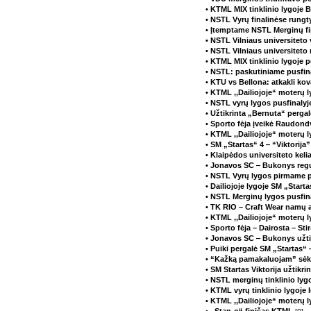
• KTML MIX tinklinio lygoje B
• NSTL Vyrų finalinėse rung
• Įtemptame NSTL Merginų f
• NSTL Vilniaus universiteto 
• NSTL Vilniaus universitet
• KTML MIX tinklinio lygoje p
• NSTL: paskutiniame pusfin
• KTU vs Bellona: atkakli ko
• KTML ,,Dailiojoje“ moterų 
• NSTL vyrų lygos pusfinaly
• Užtikrinta „Bernuta“ perg
• Sporto fėja įveikė Raudond
• KTML ,,Dailiojoje“ moterų 
• SM „Startas“ 4 ‒ “Viktorija
• Klaipėdos universiteto kelia
• Jonavos SC ‒ Bukonys regu
• NSTL Vyrų lygos pirmame p
• Dailiojoje lygoje SM „Start
• NSTL Merginų lygos pusfin
• TK RIO – Craft Wear namų a
• KTML ,,Dailiojoje“ moterų 
• Sporto fėja – Dairosta – S
• Jonavos SC ‒ Bukonys užtik
• Puiki pergalė SM „Startas
• “Kažką pamakaluojam” sėk
• SM Startas Viktorija užtikr
• NSTL merginų tinklinio lyg
• KTML vyrų tinklinio lygoje 
• KTML ,,Dailiojoje“ moterų 