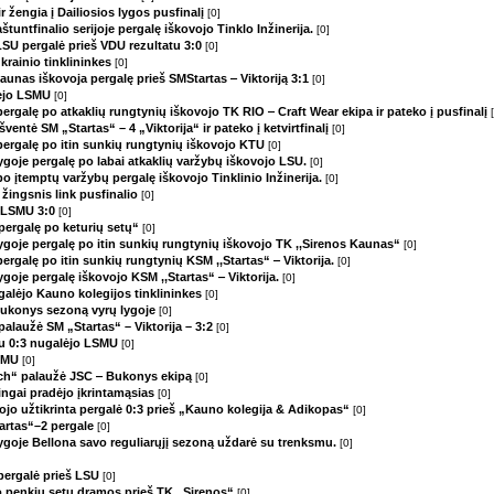
ir žengia į Dailiosios lygos pusfinalį
[0]
štuntfinalio serijoje pergalę iškovojo Tinklo Inžinerija.
[0]
a LSU pergalė prieš VDU rezultatu 3:0
[0]
krainio tinklininkes
[0]
Kaunas iškovoja pergalę prieš SMStartas ‒ Viktoriją 3:1
[0]
alėjo LSMU
[0]
pergalę po atkaklių rungtynių iškovojo TK RIO ‒ Craft Wear ekipa ir pateko į pusfinalį
ventė SM „Startas“ – 4 „Viktorija“ ir pateko į ketvirtfinalį
[0]
 pergalę po itin sunkių rungtynių iškovojo KTU
[0]
lygoje pergalę po labai atkaklių varžybų iškovojo LSU.
[0]
po įtemptų varžybų pergalę iškovojo Tinklinio Inžinerija.
[0]
s žingsnis link pusfinalio
[0]
kė LSMU 3:0
[0]
 pergalę po keturių setų“
[0]
lygoje pergalę po itin sunkių rungtynių iškovojo TK ,,Sirenos Kaunas“
[0]
pergalę po itin sunkių rungtynių KSM ,,Startas“ ‒ Viktorija.
[0]
ygoje pergalę iškovojo KSM ,,Startas“ ‒ Viktorija.
[0]
ugalėjo Kauno kolegijos tinklininkes
[0]
Bukonys sezoną vyrų lygoje
[0]
alaužė SM „Startas“ – Viktorija – 3:2
[0]
atu 0:3 nugalėjo LSMU
[0]
LSMU
[0]
ech“ palaužė JSC ‒ Bukonys ekipą
[0]
kmingai pradėjo įkrintamąsias
[0]
jo užtikrinta pergalė 0:3 prieš „Kauno kolegija & Adikopas“
[0]
tartas“–2 pergale
[0]
lygoje Bellona savo reguliarųjį sezoną uždarė su trenksmu.
[0]
 pergalė prieš LSU
[0]
o penkių setų dramos prieš TK „Sirenos“
[0]