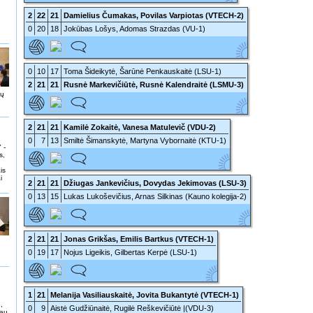
2
22
21
Damielius Čumakas, Povilas Varpiotas (VTECH-2)
0
20
18
Jokūbas Lošys, Adomas Strazdas (VU-1)
0
10
17
Toma Šideikytė, Šarūnė Penkauskaitė (LSU-1)
2
21
21
Rusnė Markevičiūtė, Rusnė Kalendraitė (LSMU-3)
lų
2
21
21
Kamilė Zokaitė, Vanesa Matulevič (VDU-2)
0
7
13
Smiltė Šimanskytė, Martyna Vybornaitė (KTU-1)
 -
s,
is
i
2
21
21
Džiugas Jankevičius, Dovydas Jekimovas (LSU-3)
0
13
15
Lukas Lukoševičius, Arnas Silkinas (Kauno kolegija-2)
2
21
21
Jonas Grikšas, Emilis Bartkus (VTECH-1)
0
19
17
Nojus Ligeikis, Gilbertas Kerpė (LSU-1)
1
21
Melanija Vasiliauskaitė, Jovita Bukantytė (VTECH-1)
,
0
9
Aistė Gudžiūnaitė, Rugilė Reškevičiūtė |(VDU-3)
iau