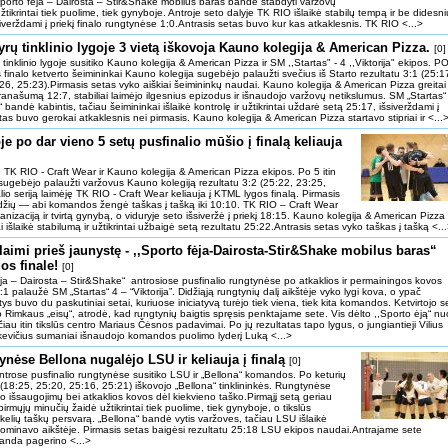
orto fėja – Dairosta – Stir&Shake mobilus baras bandė stabdyti varžovų
žtikrintai tiek puolime, tiek gynyboje. Antroje seto dalyje TK RIO išlaikė stabilų tempą ir be didesni
verždami į priekį finalo rungtynėse 1:0.Antrasis setas buvo kur kas atkaklesnis. TK RIO <...>
rų tinklinio lygoje 3 vietą iškovoja Kauno kolegija & American Pizza.
[0]
inklinio lygoje susitiko Kauno kolegija & American Pizza ir SM ,,Startas" - 4 ,,Viktorija" ekipos. P
 finalo ketverto šeimininkai Kauno kolegija sugebėjo palaužti svečius iš Starto rezultatu 3:1 (25:1
26, 25:23).Pirmasis setas vyko aiškiai šeimininkų naudai. Kauno kolegija & American Pizza greitai
ranašumą 12:7, stabiliai laimėjo ilgesnius epizodus ir išnaudojo varžovų netikslumus. SM „Startas“
a“ bandė kabintis, tačiau šeimininkai išlaikė kontrolę ir užtikrintai uždarė setą 25:17, išsiverždami į
tas buvo gerokai atkaklesnis nei pirmasis. Kauno kolegija & American Pizza startavo stipriai ir <...
je po dar vieno 5 setų pusfinalio mūšio į finalą keliauja
ko TK RIO - Craft Wear ir Kauno kolegija & American Pizza ekipos. Po 5 itin
sugebėjo palaužti varžovus Kauno kolegiją rezultatu 3:2 (25:22, 23:25,
lio seriją laimėję TK RIO - Craft Wear keliauja į KTML lygos finalą. Pirmasis
džių — abi komandos žengė taškas į tašką iki 10:10. TK RIO – Craft Wear
zaciją ir tvirtą gynybą, o viduryje seto išsiveržė į priekį 18:15. Kauno kolegija & American Pizza
 išlaikė stabilumą ir užtikrintai užbaigė setą rezultatu 25:22.Antrasis setas vyko taškas į tašką <..
 laimi prieš jaunystę - ,,Sporto fėja-Dairosta-Stir&Shake mobilus baras“
gos finale!
[0]
ėja ‒ Dairosta ‒ Stir&Shake“ antrosiose pusfinalio rungtynėse po atkaklios ir permainingos kovos
:1 palaužė SM „Startas“ 4 ‒ “Viktorija”. Didžiąją rungtynių dalį aikštėje vyko lygi kova, o ypač
tys buvo du paskutiniai setai, kuriuose iniciatyvą turėjo tiek viena, tiek kita komandos. Ketvirtojo s
sto Rimkaus „eisų“, atrodė, kad rungtynių baigtis spręsis penktajame sete. Vis dėlto ,,Sporto ėją“ nu
ačiau itin tikslūs centro Mariaus Čėsnos padavimai. Po jų rezultatas tapo lygus, o jungiantieji Vilius
kevičius sumaniai išnaudojo komandos puolimo lyderį Luką <...>
ynėse Bellona nugalėjo LSU ir keliauja į finalą
[0]
 antrose pusfinalio rungtynėse susitiko LSU ir „Bellona“ komandos. Po keturių
(18:25, 25:20, 25:16, 25:21) iškovojo „Bellona“ tinklininkės. Rungtynėse
o išsaugojimų bei atkaklios kovos dėl kiekvieno taško.Pirmąjį setą geriau
ųjų minučių žaidė užtikrintai tiek puolime, tiek gynyboje, o tikslūs
i kelių taškų persvarą. „Bellona“ bandė vytis varžoves, tačiau LSU išlaikė
ominavo aikštėje. Pirmasis setas baigėsi rezultatu 25:18 LSU ekipos naudai.Antrajame sete
manda pagerino <...>