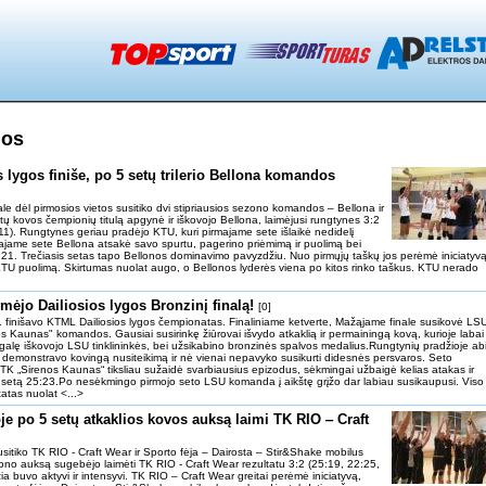
nos
 lygos finiše, po 5 setų trilerio Bellona komandos
le dėl pirmosios vietos susitiko dvi stipriausios sezono komandos – Bellona ir
 kovos čempionių titulą apgynė ir iškovojo Bellona, laimėjusi rungtynes 3:2
11). Rungtynes geriau pradėjo KTU, kuri pirmajame sete išlaikė nedidelį
ajame sete Bellona atsakė savo spurtu, pagerino priėmimą ir puolimą bei
5:21. Trečiasis setas tapo Bellonos dominavimo pavyzdžiu. Nuo pirmųjų taškų jos perėmė iniciatyvą
 KTU puolimą. Skirtumas nuolat augo, o Bellonos lyderės viena po kitos rinko taškus. KTU nerado
mėjo Dailiosios lygos Bronzinį finalą!
[0]
d. finišavo KTML Dailiosios lygos čempionatas. Finaliniame ketverte, Mažąjame finale susikovė LSU
s Kaunas" komandos. Gausiai susirinkę žiūrovai išvydo atkaklią ir permainingą kovą, kurioje labai
galę iškovojo LSU tinklininkės, bei užsikabino bronzinės spalvos medalius.Rungtynių pradžioje ab
emonstravo kovingą nusiteikimą ir nė vienai nepavyko susikurti didesnės persvaros. Seto
TK „Sirenos Kaunas“ tiksliau sužaidė svarbiausius epizodus, sėkmingai užbaigė kelias atakas ir
jį setą 25:23.Po nesėkmingo pirmojo seto LSU komanda į aikštę grįžo dar labiau susikaupusi. Viso
tatas nuolat <...>
je po 5 setų atkaklios kovos auksą laimi TK RIO ‒ Craft
susitiko TK RIO - Craft Wear ir Sporto fėja ‒ Dairosta ‒ Stir&Shake mobilus
zono auksą sugebėjo laimėti TK RIO - Craft Wear rezultatu 3:2 (25:19, 22:25,
ia buvo aktyvi ir intensyvi. TK RIO – Craft Wear greitai perėmė iniciatyvą,