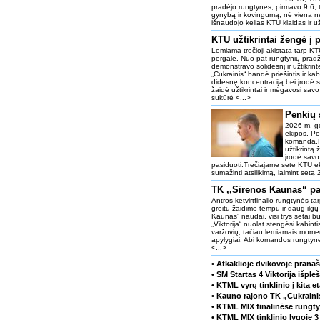
pradėjo rungtynes, pirmavo 9:6, t
gynybą ir kovingumą, nė viena n
išnaudojo kelias KTU klaidas ir u
KTU užtikrintai žengė į
Lemiama trečioji akistata tarp K
pergale. Nuo pat rungtynių pradži
demonstravo solidesnį ir užtikri
„Cukrainis“ bandė priešintis ir k
didesnę koncentraciją bei įrodė 
žaidė užtikrintai ir mėgavosi savo
sukūrė <...>
Penkių 
2026 m. ge
ekipos. Po
komanda.Ru
užtikrintą 
įrodė savo
pasiduoti.Trečiajame sete KTU eki
sumažinti atsilikimą, laimint setą 
TK ,,Sirenos Kaunas“ pat
Antros ketvirtfinalio rungtynės ta
greitu žaidimo tempu ir daug ilgų
Kaunas” naudai, visi trys setai bu
„Viktorija“ nuolat stengėsi kabin
varžovių, tačiau lemiamais momen
apylygiai. Abi komandos rungtynes
<...>
• Atkaklioje dvikovoje prana
• SM Startas 4 Viktorija išple
• KTML vyrų tinklinio į kitą 
• Kauno rajono TK „Cukraini
• KTML MIX finalinėse rungty
• KTML MIX tinklinio lygoje 