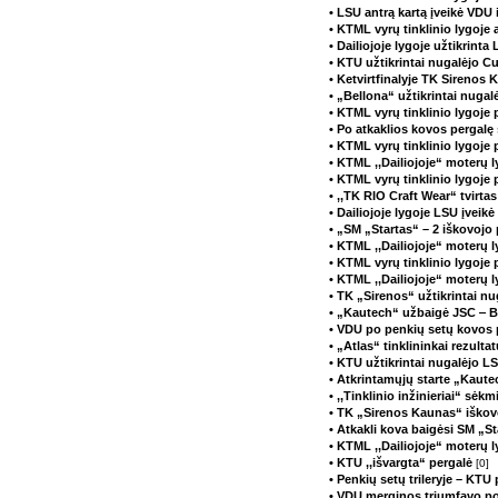
• LSU antrą kartą įveikė VDU 
• KTML vyrų tinklinio lygoje a
• Dailiojoje lygoje užtikrint
• KTU užtikrintai nugalėjo Cu
• Ketvirtfinalyje TK Sirenos 
• „Bellona“ užtikrintai nug
• KTML vyrų tinklinio lygoje 
• Po atkaklios kovos pergalę š
• KTML vyrų tinklinio lygoje
• KTML ,,Dailiojoje“ moterų 
• KTML vyrų tinklinio lygoje 
• ,,TK RIO Craft Wear“ tvirta
• Dailiojoje lygoje LSU įvei
• „SM „Startas“ – 2 iškovojo
• KTML ,,Dailiojoje“ moterų 
• KTML vyrų tinklinio lygoje 
• KTML ,,Dailiojoje“ moterų l
• TK „Sirenos“ užtikrintai n
• „Kautech“ užbaigė JSC ‒ 
• VDU po penkių setų kovos p
• „Atlas“ tinklininkai rezult
• KTU užtikrintai nugalėjo 
• Atkrintamųjų starte „Kaut
• ,,Tinklinio inžinieriai“ sė
• TK „Sirenos Kaunas“ iškovo
• Atkakli kova baigėsi SM „S
• KTML ,,Dailiojoje“ moterų 
• KTU ,,išvargta“ pergalė
[0]
• Penkių setų trileryje – KTU
• VDU merginos triumfavo p