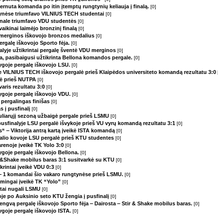
ernuta komanda po itin įtemptų rungtynių keliauja į finalą.
[0]
tynėse triumfavo VILNIUS TECH studentai
[0]
inale triumfavo VDU studentės
[0]
vaikinai laimėjo bronzinį finalą
[0]
o merginos iškovojo bronzos medalius
[0]
ergalę iškovojo Sporto fėja.
[0]
alyje užtikrintai pergalę šventė VDU merginos
[0]
va, pasibaigusi užtikrinta Bellona komandos pergale.
[0]
lygoje pergalę iškovojo LSU.
[0]
je VILNIUS TECH iškovojo pergalė prieš Klaipėdos universiteto komandą rezultatu 3:0
alė prieš NUTPA
[0]
varis rezultatu 3:0
[0]
lygoje pergalę iškovojo VDU.
[0]
” pergalingas finišas
[0]
s į pusfinalį
[0]
liarųjį sezoną užbaigė pergale prieš LSMU
[0]
usfinalyje LSU pergalė išvykoje prieš VU vyrų komandą rezultatu 3:1
[0]
as“ ‒ Viktorija antrą kartą įveikė ISTA komandą
[0]
alio kovoje LSU pergalė prieš KTU studentes
[0]
renoje įveikė TK Yolo 3:0
[0]
lygoje pergalę iškovojo Bellona.
[0]
tir&Shake mobilus baras 3:1 susitvarkė su KTU
[0]
rintai įveikė VDU 0:3
[0]
“ ‒ 1 komandai šio vakaro rungtynėse prieš LSMU.
[0]
mingai įveikė TK “Yolo”
[0]
intai nugali LSMU
[0]
oje po Auksinio seto KTU žengia į pusfinalį
[0]
lengvą pergalę iškovojo Sporto fėja ‒ Dairosta ‒ Stir & Shake mobilus baras.
[0]
lygoje pergalę iškovojo ISTA.
[0]