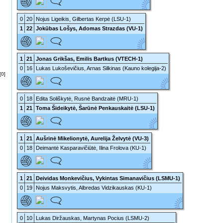
0
20
Nojus Ligeikis, Gilbertas Kerpė (LSU-1)
1
22
Jokūbas Lošys, Adomas Strazdas (VU-1)
1
21
Jonas Grikšas, Emilis Bartkus (VTECH-1)
0
16
Lukas Lukoševičius, Arnas Silkinas (Kauno kolegija-2)
[0]
0
18
Edita Soliškytė, Rusnė Bandzaitė (MRU-1)
1
21
Toma Šideikytė, Šarūnė Penkauskaitė (LSU-1)
1
21
Aušrinė Mikelionytė, Aurelija Želvytė (VU-3)
0
18
Deimantė Kasparavičiūtė, Ilina Frolova (KU-1)
1
21
Deividas Monkevičius, Vykintas Simanavičius (LSMU-1)
0
19
Nojus Maksvytis, Albredas Vidzikauskas (KU-1)
0
10
Lukas Diržauskas, Martynas Pocius (LSMU-2)