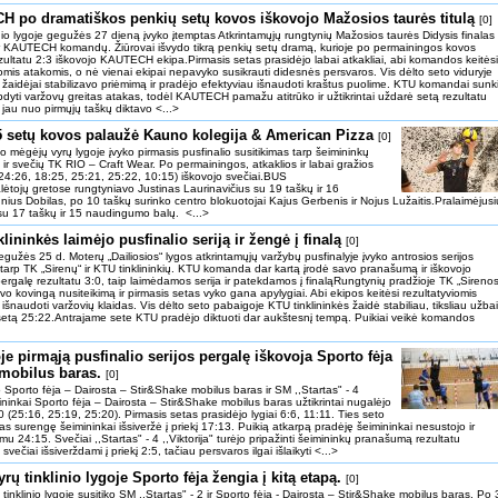
 po dramatiškos penkių setų kovos iškovojo Mažosios taurės titulą
[0]
inio lygoje gegužės 27 dieną įvyko įtemptas Atkrintamųjų rungtynių Mažosios taurės Didysis finalas
r KAUTECH komandų. Žiūrovai išvydo tikrą penkių setų dramą, kurioje po permainingos kovos
zultatu 2:3 iškovojo KAUTECH ekipa.Pirmasis setas prasidėjo labai atkakliai, abi komandos keitėsi
iomis atakomis, o nė vienai ekipai nepavyko susikrauti didesnės persvaros. Vis dėlto seto viduryje
idėjai stabilizavo priėmimą ir pradėjo efektyviau išnaudoti kraštus puolime. KTU komandai sunk
bdyti varžovų greitas atakas, todėl KAUTECH pamažu atitrūko ir užtikrintai uždarė setą rezultatu
u nuo pirmųjų taškų diktavo <...>
5 setų kovos palaužė Kauno kolegija & American Pizza
[0]
o mėgėjų vyrų lygoje įvyko pirmasis pusfinalio susitikimas tarp šeimininkų
r svečių TK RIO ‒ Craft Wear. Po permainingos, atkaklios ir labai gražios
(24:26, 18:25, 25:21, 25:22, 10:15) iškovojo svečiai.BUS
tojų gretose rungtyniavo Justinas Laurinavičius su 19 taškų ir 16
ius Dobilas, po 10 taškų surinko centro blokuotojai Kajus Gerbenis ir Nojus Lužaitis.Pralaimėjusi
su 17 taškų ir 15 naudingumo balų. <...>
lininkės laimėjo pusfinalio seriją ir žengė į finalą
[0]
gužės 25 d. Moterų „Dailiosios“ lygos atkrintamųjų varžybų pusfinalyje įvyko antrosios serijos
tarp TK „Sirenų“ ir KTU tinklininkių. KTU komanda dar kartą įrodė savo pranašumą ir iškovojo
 pergalę rezultatu 3:0, taip laimėdamos serija ir patekdamos į finaląRungtynių pradžioje TK „Sirenos
o kovingą nusiteikimą ir pirmasis setas vyko gana apylygiai. Abi ekipos keitėsi rezultatyviomis
išnaudoti varžovių klaidas. Vis dėlto seto pabaigoje KTU tinklininkės žaidė stabiliau, tiksliau užba
 setą 25:22.Antrajame sete KTU pradėjo diktuoti dar aukštesnį tempą. Puikiai veikė komandos
je pirmąją pusfinalio serijos pergalę iškovoja Sporto fėja
 mobilus baras.
[0]
ko Sporto fėja ‒ Dairosta ‒ Stir&Shake mobilus baras ir SM ,,Startas" - 4
mininkai Sporto fėja ‒ Dairosta ‒ Stir&Shake mobilus baras užtikrintai nugalėjo
:0 (25:16, 25:19, 25:20). Pirmasis setas prasidėjo lygiai 6:6, 11:11. Ties seto
s surengę šeimininkai išsiveržė į priekį 17:13. Puikią atkarpą pradėję šeimininkai nesustojo ir
mu 24:15. Svečiai ,,Startas" - 4 ,,Viktorija" turėjo pripažinti šeimininkų pranašumą rezultatu
večiai išsiverždami į priekį 2:5, tačiau persvaros ilgai išlaikyti <...>
ų tinklinio lygoje Sporto fėja žengia į kitą etapą.
[0]
tinklinio lygoje susitiko SM ,,Startas" - 2 ir Sporto fėja - Dairosta ‒ Stir&Shake mobilus baras. Po 