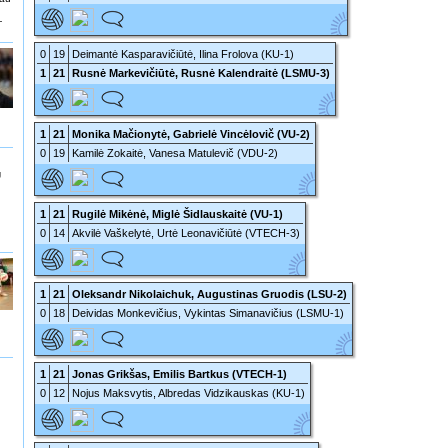
—
0
19
Deimantė Kasparavičiūtė, Ilina Frolova (KU-1)
1
21
Rusnė Markevičiūtė, Rusnė Kalendraitė (LSMU-3)
1
21
Monika Mačionytė, Gabrielė Vincėlovič (VU-2)
0
19
Kamilė Zokaitė, Vanesa Matulevič (VDU-2)
U
1
21
Rugilė Mikėnė, Miglė Šidlauskaitė (VU-1)
0
14
Akvilė Vaškelytė, Urtė Leonavičiūtė (VTECH-3)
1
21
Oleksandr Nikolaichuk, Augustinas Gruodis (LSU-2)
0
18
Deividas Monkevičius, Vykintas Simanavičius (LSMU-1)
1
21
Jonas Grikšas, Emilis Bartkus (VTECH-1)
0
12
Nojus Maksvytis, Albredas Vidzikauskas (KU-1)