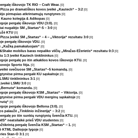
 pergalę iškovojo TK RIO ‒ Craft Wear.
[0]
 Pizza po dramatiškos kovos įveikė „Kautech“ – 3:2
[0]
aimėjo pirmąsias atkrintamųjų rungtynes
[0]
jo Kauno kolegija & Adikopas
[0]
lygoje pergalę iškovojo VDU (3:0).
[0]
ntai nugalėjo SM „Startas“-5 – 3:0
[0]
laužė KTU
[0]
izza įveikė SM „Startas“ – 4 ‒ „Viktorija“ rezultatu 3:0
[0]
oje pergalę iškovojo VDU.
[0]
 su „Kažką pamakaluojam“
[0]
ir&Shake mobilus baras nepaliko vilčių „Miražas-Ežerietis“ rezultatu 0:3
[0]
tu 1:3 įveikė Kautech tinklininkus
[0]
lygoje pergalę po itin atkaklios kovos iškovojo KTU.
[0]
kovojo Sporto fėja.
[0]
“ įveikė svečiuose SM „Startas“–5 komandą.
[0]
gtynėse pirma pergalė KU sąskaitoje
[0]
 LSMU tinklininkus 3:1
[0]
s įveikė LSMU 3:0
[0]
o „Bernuta“ komanda.
[0]
ygoje pergalę iškovojo KSM ,,Startas“ ‒ Viktorija.
[0]
ngtynėse pirma pergalė VDU merginų sąskaitoje
[0]
rnutą“
[0]
ygoje pergalę iškovojo Bellona (3:0).
[0]
s palaužė „Tinklinio inžineriją“ – 3:2
[0]
 pergalę po itin sunkių rungtynių švenčia KTU.
[0]
IS” neatsilaikė prieš VDU studentes
[0]
užtikrintą pergalę švenčia KSM ,,Startas“ ‒ 1.
[0]
lė KTML Dailiojoje lygoje
[0]
pries Stan-O 3:1
[0]