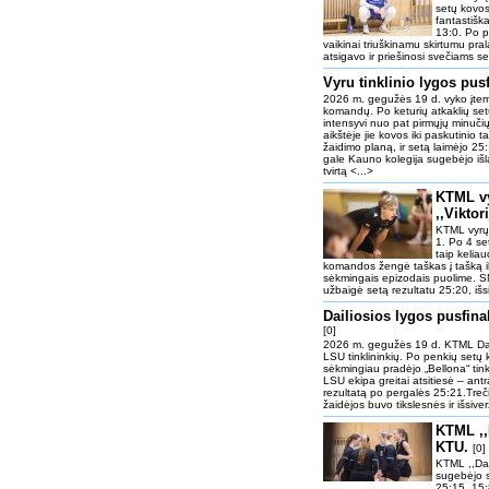
setų kovos 
fantastišk
13:0. Po pu
vaikinai triuškinamu skirtumu pra
atsigavo ir priešinosi svečiams se
Vyru tinklinio lygos pu
2026 m. gegužės 19 d. vyko įtemp
komandų. Po keturių atkaklių set
intensyvi nuo pat pirmųjų minuči
aikštėje jie kovos iki paskutinio
žaidimo planą, ir setą laimėjo 2
gale Kauno kolegija sugebėjo išl
tvirtą <...>
KTML vy
,,Viktor
KTML vyrų t
1. Po 4 set
taip kelia
komandos žengė taškas į tašką iki
sėkmingais epizodais puolime. SM ,,
užbaigė setą rezultatu 25:20, išs
Dailiosios lygos pusfin
[0]
2026 m. gegužės 19 d. KTML Dailio
LSU tinklininkių. Po penkių setų
sėkmingiau pradėjo „Bellona“ tinkli
LSU ekipa greitai atsitiesė – ant
rezultatą po pergalės 25:21.Treč
žaidėjos buvo tikslesnės ir išsive
KTML ,,
KTU.
[0]
KTML ,,Dai
sugebėjo s
25:15, 15: