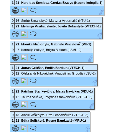
1
21
Haroldas Šemiota, Gerdas Brazys (Kauno kolegija-1)
0
16
Smiltė Šimanskytė, Martyna Vybornaitė (KTU-1)
1
21
Melanija Vasiliauskaitė, Jovita Bukantytė (VTECH-1)
1
21
Monika Mačionytė, Gabrielė Vincėlovič (VU-2)
0
7
Kornelija Šukytė, Brigita Butkutė (LSMU-2)
1
21
Jonas Grikšas, Emilis Bartkus (VTECH-1)
0
12
Oleksandr Nikolaichuk, Augustinas Gruodis (LSU-2)
1
21
Patrikas Stankevičius, Matas Navickas (VDU-1)
0
12
Tauras Velička, Jovydas Stankevičius (VTECH-3)
0
18
Akvilė Vaškelytė, Urtė Leonavičiūtė (VTECH-3)
1
21
Edita Soliškytė, Rusnė Bandzaitė (MRU-1)