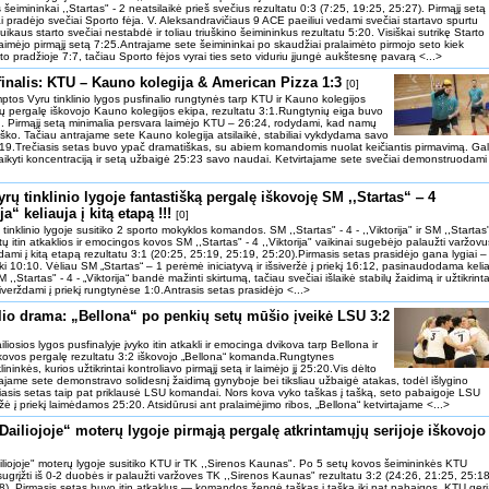
šeimininkai ,,Startas" - 2 neatsilaikė prieš svečius rezultatu 0:3 (7:25, 19:25, 25:27). Pirmąjį setą
ai pradėjo svečiai Sporto fėja. V. Aleksandravičiaus 9 ACE paeiliui vedami svečiai startavo spurtu
ikaus starto svečiai nestabdė ir toliau triuškino šeimininkus rezultatu 5:20. Visiškai sutrikę Starto
laimėjo pirmąjį setą 7:25.Antrajame sete šeimininkai po skaudžiai pralaimėto pirmojo seto kiek
to pradžioje 7:7, tačiau Sporto fėjos vyrai ties seto viduriu įjungė aukštesnę pavarą <...>
sfinalis: KTU – Kauno kolegija & American Pizza 1:3
[0]
tos Vyru tinklinio lygos pusfinalio rungtynės tarp KTU ir Kauno kolegijos
ų pergalę iškovojo Kauno kolegijos ekipa, rezultatu 3:1.Rungtynių eiga buvo
ų. Pirmąjį setą minimalia persvara laimėjo KTU – 26:24, rodydami, kad namų
 taško. Tačiau antrajame sete Kauno kolegija atsilaikė, stabiliai vykdydama savo
5:19.Trečiasis setas buvo ypač dramatiškas, su abiem komandomis nuolat keičiantis pirmavimą. Ga
aikyti koncentraciją ir setą užbaigė 25:23 savo naudai. Ketvirtajame sete svečiai demonstruodami
rų tinklinio lygoje fantastišką pergalę iškovoję SM ,,Startas“ ‒ 4
ija“ keliauja į kitą etapą !!!
[0]
inklinio lygoje susitiko 2 sporto mokyklos komandos. SM ,,Startas" - 4 - ,,Viktorija" ir SM ,,Startas"
ų itin atkaklios ir emocingos kovos SM ,,Startas" - 4 ,,Viktorija" vaikinai sugebėjo palaužti varžovu
udami į kitą etapą rezultatu 3:1 (20:25, 25:19, 25:19, 25:20).Pirmasis setas prasidėjo gana lygiai –
 10:10. Vėliau SM „Startas“ – 1 perėmė iniciatyvą ir išsiveržė į priekį 16:12, pasinaudodama kelia
Startas" - 4 - „Viktorija“ bandė mažinti skirtumą, tačiau svečiai išlaikė stabilų žaidimą ir užtikrinta
iverždami į priekį rungtynėse 1:0.Antrasis setas prasidėjo <...>
alio drama: „Bellona“ po penkių setų mūšio įveikė LSU 3:2
sios lygos pusfinalyje įvyko itin atkakli ir emocinga dvikova tarp Bellona ir
 kovos pergalę rezultatu 3:2 iškovojo „Bellona“ komanda.Rungtynes
ninkės, kurios užtikrintai kontroliavo pirmąjį setą ir laimėjo jį 25:20.Vis dėlto
rajame sete demonstravo solidesnį žaidimą gynyboje bei tiksliau užbaigė atakas, todėl išlygino
iasis setas taip pat priklausė LSU komandai. Nors kova vyko taškas į tašką, seto pabaigoje LSU
ržė į priekį laimėdamos 25:20. Atsidūrusi ant pralaimėjimo ribos, „Bellona“ ketvirtajame <...>
Dailiojoje“ moterų lygoje pirmąją pergalę atkrintamųjų serijoje iškovojo
liojoje" moterų lygoje susitiko KTU ir TK ,,Sirenos Kaunas". Po 5 setų kovos šeimininkės KTU
ugrįžti iš 0-2 duobės ir palaužti varžoves TK ,,Sirenos Kaunas" rezultatu 3:2 (24:26, 21:25, 25:18
8). Pirmasis setas buvo itin atkaklus — komandos žengė taškas į tašką iki pat pabaigos. KTU ger