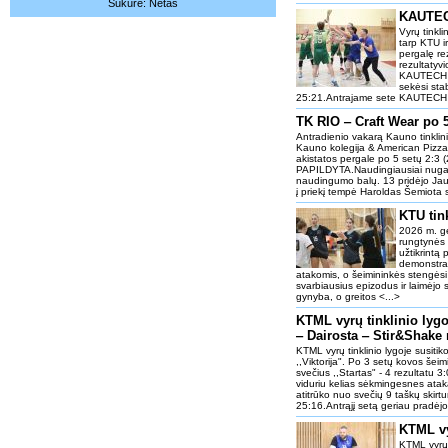
Sukūrė:
Netas
KAUTECH
Vyrų tinkl
tarp KTU i
pergalę re
rezultatyv
KAUTECH ža
sekėsi sta
25:21.Antrajame sete KAUTECH ja
TK RIO ‒ Craft Wear po 
Antradienio vakarą Kauno tinklini
Kauno kolegija & American Pizza i
akistatos pergale po 5 setų 2:3 
PAPILDYTA.Naudingiausiai nugalė
naudingumo balų. 13 pridėjo Jaun
į priekį tempė Haroldas Šemiota 
KTU tink
2026 m. ge
rungtynės 
užtikrintą
demonstrav
atakomis, o šeimininkės stengėsi 
svarbiausius epizodus ir laimėjo
gynyba, o greitos <...>
KTML vyrų tinklinio lygo
‒ Dairosta ‒ Stir&Shake
KTML vyrų tinklinio lygoje susiti
,,Viktorija". Po 3 setų kovos šei
svečius ,,Startas" - 4 rezultatu 3
viduriu kelias sėkmingesnes ataka
atitrūko nuo svečių 9 taškų skirtu
25:16.Antrąjį setą geriau pradėjo s
KTML vyr
KTML vyrų 