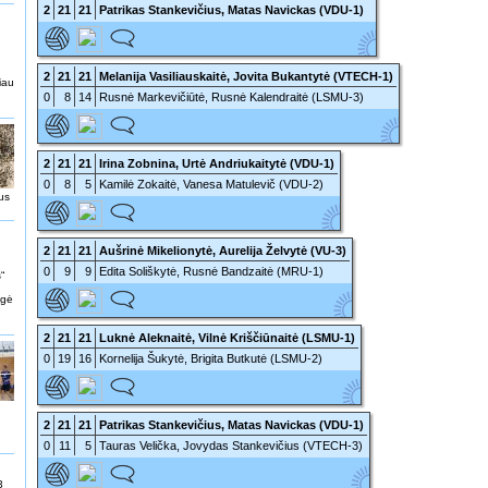
2
21
21
Patrikas Stankevičius, Matas Navickas (VDU-1)
2
21
21
Melanija Vasiliauskaitė, Jovita Bukantytė (VTECH-1)
iau
0
8
14
Rusnė Markevičiūtė, Rusnė Kalendraitė (LSMU-3)
2
21
21
Irina Zobnina, Urtė Andriukaitytė (VDU-1)
0
8
5
Kamilė Zokaitė, Vanesa Matulevič (VDU-2)
us
2
21
21
Aušrinė Mikelionytė, Aurelija Želvytė (VU-3)
0
9
9
Edita Soliškytė, Rusnė Bandzaitė (MRU-1)
“
igė
2
21
21
Luknė Aleknaitė, Vilnė Kriščiūnaitė (LSMU-1)
0
19
16
Kornelija Šukytė, Brigita Butkutė (LSMU-2)
2
21
21
Patrikas Stankevičius, Matas Navickas (VDU-1)
0
11
5
Tauras Velička, Jovydas Stankevičius (VTECH-3)
3