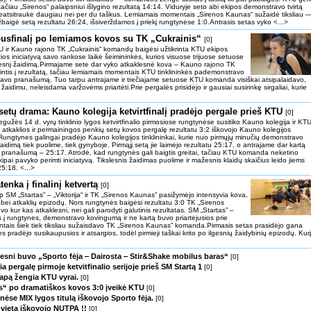
ačiau „Sirenos“ palaipsniui išlygino rezultatą 14:14. Viduryje seto abi ekipos demonstravo tvirtą
eatsitraukė daugiau nei per du taškus. Lemiamais momentais „Sirenos Kaunas“ sužaidė tiksliau 
žbaigė setą rezultatu 26:24, išsiverždamos į priekį rungtynėse 1:0.Antrasis setas vyko <...>
 pusfinalį po lemiamos kovos su TK „Cukrainis“
[0]
TU ir Kauno rajono TK „Cukrainis“ komandų baigėsi užtikrinta KTU ekipos
os iniciatyvą savo rankose laikė šeimininkės, kurios visuose trijuose setuose
ntesnį žaidimą.Pirmajame sete dar vyko atkaklesnė kova – Kauno rajono TK
abintis į rezultatą, tačiau lemiamais momentais KTU tinklininkės pademonstravo
savo pranašumą. Tuo tarpu antrajame ir trečiajame setuose KTU komanda visiškai atsipalaidavo,
 žaidimu, neleisdama varžovėms priartėti.Prie pergalės prisidėjo ir gausiai susirinkę sirgaliai, kurie
setų drama: Kauno kolegija ketvirtfinalį pradėjo pergale prieš KTU
[0]
gužės 14 d. vyrų tinklinio lygos ketvirtfinalio pirmosiose rungtynėse susitiko Kauno kolegija ir KT
 atkaklios ir permainingos penkių setų kovos pergalę rezultatu 3:2 iškovojo Kauno kolegijos
ngtynes galingai pradėjo Kauno kolegijos tinklininkai, kurie nuo pirmųjų minučių demonstravo
žaidimą tiek puolime, tiek gynyboje. Pirmąjį setą jie laimėjo rezultatu 25:17, o antrajame dar kartą
 pranašumą – 25:17. Atrodė, kad rungtynės gali baigtis greitai, tačiau KTU komanda neketino
pai pavyko perimti iniciatyvą. Tikslesnis žaidimas puolime ir mažesnis klaidų skaičius leido jiems
25:18. <...>
enka į finalinį ketvertą
[0]
rp SM „Startas” – „Viktorija“ ir TK „Sirenos Kaunas” pasižymėjo intensyvia kova,
 bei atkaklių epizodų. Nors rungtynės baigėsi rezultatu 3:0 TK „Sirenos
vo kur kas atkaklesni, nei gali parodyti galutinis rezultatas. SM „Startas” –
tis į rungtynes, demonstravo kovingumą ir ne kartą buvo priartėjusios prie
tais šiek tiek tiksliau sužaisdavo TK „Sirenos Kaunas” komanda.Pirmasis setas prasidėjo gana
 pradėjo susikaupusios ir atsargios, todėl pirmieji taškai krito po ilgesnių žaidybinių epizodų. Kurį
šesni buvo „Sporto fėja ‒ Dairosta ‒ Stir&Shake mobilus baras“
[0]
šia pergalę pirmoje ketvitfinalio serijoje prieš SM Startą 1
[0]
etapą žengia KTU vyrai.
[0]
s“ po dramatiškos kovos 3:0 įveikė KTU
[0]
nėse MIX lygos titulą iškovojo Sporto fėja.
[0]
3 vietą iškovojo NUTPA !!
[0]