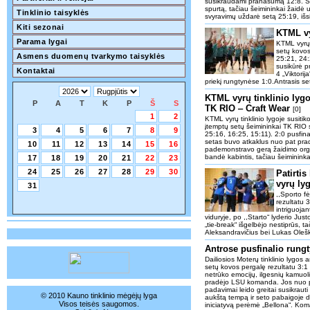
susikraudami pranašumą 12:8. Sp
spurtą, tačiau šeimininkai žaidė u
Tinklinio taisyklės
svyravimų uždarė setą 25:19, išsi
Kiti sezonai
KTML vy
Parama lygai
KTML vyrų t
setų kovos
Asmens duomenų tvarkymo taisyklės
25:21, 24:
susikūrė p
Kontaktai
4 „Viktorij
priekį rungtynėse 1:0.Antrasis se
KTML vyrų tinklinio lygo
P
A
T
K
P
Š
S
TK RIO ‒ Craft Wear
[0]
1
2
KTML vyrų tinklinio lygoje susiti
įtemptų setų šeimininkai TK RIO 
3
4
5
6
7
8
9
25:16, 16:25, 15:11). 2:0 pusfina
setas buvo atkaklus nuo pat pra
10
11
12
13
14
15
16
pademonstravo gerą žaidimo organi
bandė kabintis, tačiau šeimininkai
17
18
19
20
21
22
23
24
25
26
27
28
29
30
Patirtis
vyrų ly
31
,,Sporto f
rezultatu 3
intriguojan
viduryje, po ,,Starto“ lyderio Ju
„tie-break“ išgelbėjo nestiprūs, t
Aleksandravičius bei Lukas Oleš
Antrose pusfinalio rungt
Dailiosios Moterų tinklinio lygos
setų kovos pergalę rezultatu 3:1 
netrūko emocijų, ilgesnių kamuoli
pradėjo LSU komanda. Jos nuo pirm
padavimai leido greitai susikraut
© 2010 Kauno tinklinio mėgėjų lyga
aukštą tempą ir seto pabaigoje d
Visos teisės saugomos.
iniciatyvą perėmė „Bellona“. Ko