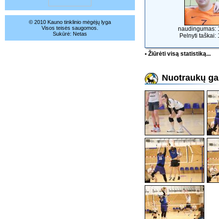
© 2010 Kauno tinklinio mėgėjų lyga
Visos teisės saugomos.
naudingumas: 
Sukūrė:
Netas
Pelnyti taškai:
• Žiūrėti visą statistiką...
Nuotraukų gal