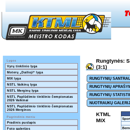
Rungtynės: Sp
Lygos
(3:1)
Vyrų tinklinio lyga
Moterų „Dailioji“ lyga
RUNGTYNIŲ SANTRA
MIX lyga
NSTL Vaikinų lyga
RUNGTYNIŲ APRAŠY
NSTL Merginų lyga
RUNGTYNIŲ STATISTI
NSTL Paplūdimio tinklinio čempionatas 
2026 Vaikinai
NUOTRAUKŲ GALERI
NSTL Paplūdimio tinklinio čempionatas 
2026 Merginos
KTML
Pagrindinis meniu
Sport
MIX
Pradinis puslapis
Bern
Foto galerijos