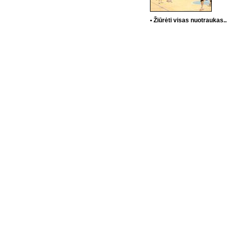
• Žiūrėti visas nuotraukas..