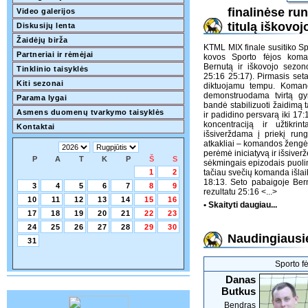
finalinėse ru
Video galerijos
titulą iškovoj
Diskusijų lenta
Žaidėjų birža
KTML MIX finale susitiko Sp
Partneriai ir rėmėjai
kovos Sporto fėjos koman
Bernutą ir iškovojo sezon
Tinklinio taisyklės
25:16 25:17). Pirmasis set
Kiti sezonai
diktuojamu tempu. Komand
demonstruodama tvirtą gy
Parama lygai
bandė stabilizuoti žaidimą t
Asmens duomenų tvarkymo taisyklės
ir padidino persvarą iki 17:
koncentraciją ir užtikri
Kontaktai
išsiverždama į priekį rung
atkakliai – komandos žengė 
perėmė iniciatyvą ir išsiver
P
A
T
K
P
Š
S
sėkmingais epizodais puolim
1
2
tačiau svečių komanda išlaikė
18:13. Seto pabaigoje Bern
3
4
5
6
7
8
9
rezultatu 25:16
<...>
10
11
12
13
14
15
16
• Skaityti daugiau...
17
18
19
20
21
22
23
24
25
26
27
28
29
30
Naudingiausie
31
Sporto f
Danas
Butkus
Bendras