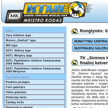
Rungtynės: SM
Lygos
Vyrų tinklinio lyga
Moterų „Dailioji“ lyga
RUNGTYNIŲ SANTRA
MIX lyga
NUOTRAUKŲ GALERI
NSTL Vaikinų lyga
NSTL Merginų lyga
TK ,,Sirenos 
NSTL Paplūdimio tinklinio čempionatas 
finalinį ketver
2026 Vaikinai
NSTL Paplūdimio tinklinio čempionatas 
Antros ketvirtfinalio rungtyn
2026 Merginos
TK „Sirenos Kaunas” pas
žaidimo tempu ir daug ilgų
Pagrindinis meniu
naudai visi trys setai buvo k
Pradinis puslapis
stengėsi kabintis į rungt
lemiamais momentais šiek t
Foto galerijos
apylygiai. Abi komandos ru
Video galerijos
žaidybinių epizodų. Kurį la
persvaros. Vis dėlto seto 
Diskusijų lenta
tiksliau organizavo puolimą i
Žaidėjų birža
kartus sumažino skirtumą iki
Partneriai ir rėmėjai