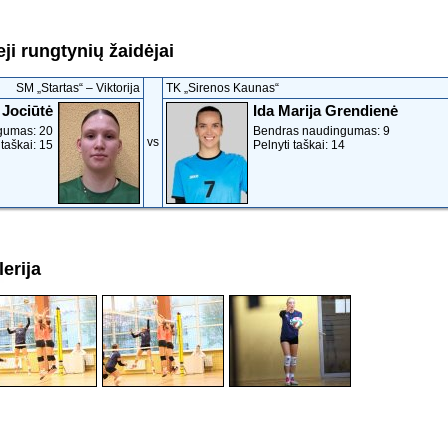
ji rungtynių žaidėjai
SM „Startas“ ‒ Viktorija
TK „Sirenos Kaunas“
 Jociūtė
Ida Marija Grendienė
gumas: 20
Bendras naudingumas: 9
vs
 taškai: 15
Pelnyti taškai: 14
erija