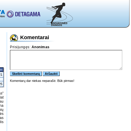
Komentarai
tas
21
25
as”
lat
iau
ana
nių
nės
jas
lis