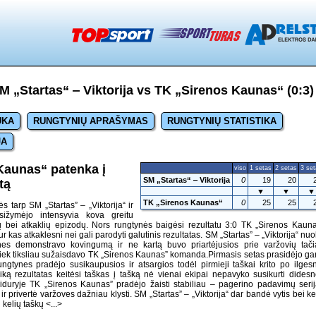
 „Startas“ ‒ Viktorija vs TK „Sirenos Kaunas“ (0:3)
UKA
RUNGTYNIŲ APRAŠYMAS
RUNGTYNIŲ STATISTIKA
JA
Kaunas“ patenka į
viso
1 setas
2 setas
3 se
SM „Startas“ ‒ Viktorija
0
19
20
tą
▼
▼
▼
TK „Sirenos Kaunas“
0
25
25
ės tarp SM „Startas” – „Viktorija“ ir
ižymėjo intensyvia kova greitu
 bei atkaklių epizodų. Nors rungtynės baigėsi rezultatu 3:0 TK „Sirenos Kaun
ur kas atkaklesni nei gali parodyti galutinis rezultatas. SM „Startas” – „Viktorija“ nuo
ynes demonstravo kovingumą ir ne kartą buvo priartėjusios prie varžovių tač
iek tiksliau sužaisdavo TK „Sirenos Kaunas” komanda.Pirmasis setas prasidėjo g
ngtynes pradėjo susikaupusios ir atsargios todėl pirmieji taškai krito po ilges
iką rezultatas keitėsi taškas į tašką nė vienai ekipai nepavyko susikurti dides
viduryje TK „Sirenos Kaunas” pradėjo žaisti stabiliau – pagerino padavimų seri
r privertė varžoves dažniau klysti. SM „Startas” – „Viktorija“ dar bandė vytis bei ke
 kelių taškų
<...>