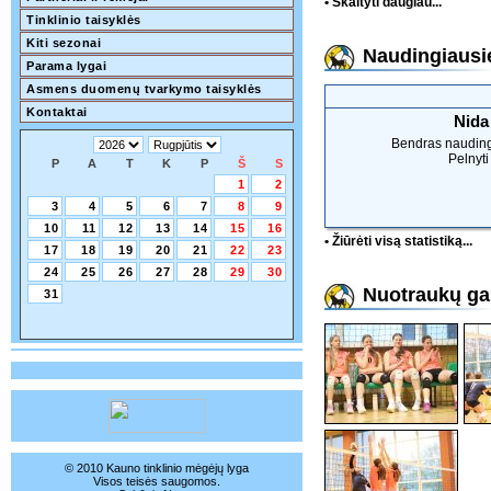
• Skaityti daugiau...
Tinklinio taisyklės
Kiti sezonai
Naudingiausie
Parama lygai
Asmens duomenų tvarkymo taisyklės
Kontaktai
Nida
Bendras naudin
Pelnyti
P
A
T
K
P
Š
S
1
2
3
4
5
6
7
8
9
10
11
12
13
14
15
16
• Žiūrėti visą statistiką...
17
18
19
20
21
22
23
24
25
26
27
28
29
30
Nuotraukų gal
31
© 2010 Kauno tinklinio mėgėjų lyga
Visos teisės saugomos.