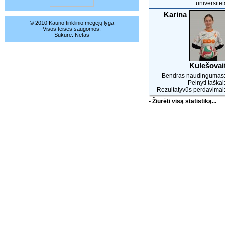
universite
Karina
© 2010 Kauno tinklinio mėgėjų lyga
Visos teisės saugomos.
Sukūrė:
Netas
Kulešovai
Bendras naudingumas:
Pelnyti taškai
Rezultatyvūs perdavimai:
• Žiūrėti visą statistiką...