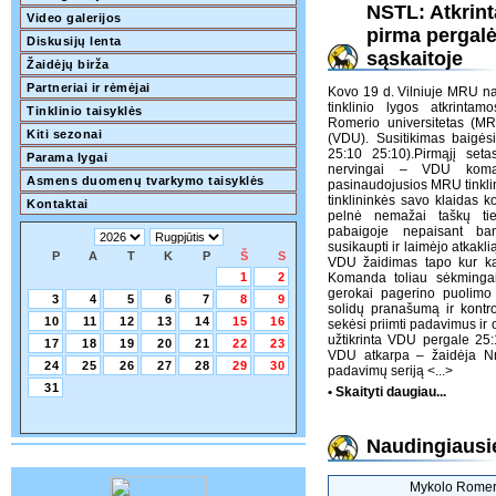
NSTL: Atkrin
Video galerijos
pirma pergal
Diskusijų lenta
sąskaitoje
Žaidėjų birža
Partneriai ir rėmėjai
Kovo 19 d. Vilniuje MRU na
tinklinio lygos atkrinta
Tinklinio taisyklės
Romerio universitetas (MRU
Kiti sezonai
(VDU). Susitikimas baigės
25:10 25:10).Pirmąjį set
Parama lygai
nervingai – VDU koma
Asmens duomenų tvarkymo taisyklės
pasinaudojusios MRU tinklin
tinklininkės savo klaidas 
Kontaktai
pelnė nemažai taškų tie
pabaigoje nepaisant b
susikaupti ir laimėjo atkakl
P
A
T
K
P
Š
S
VDU žaidimas tapo kur kas 
1
2
Komanda toliau sėkminga
gerokai pagerino puolimo k
3
4
5
6
7
8
9
solidų pranašumą ir kontro
10
11
12
13
14
15
16
sekėsi priimti padavimus ir 
užtikrinta VDU pergale 25:
17
18
19
20
21
22
23
VDU atkarpa – žaidėja Nr
24
25
26
27
28
29
30
padavimų seriją
<...>
31
• Skaityti daugiau...
Naudingiausie
Mykolo Romer