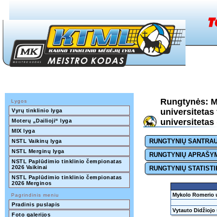
Rungtynės: 
Lygos
universitetas
Vyrų tinklinio lyga
universitetas 
Moterų „Dailioji“ lyga
MIX lyga
RUNGTYNIŲ SANTRA
NSTL Vaikinų lyga
NSTL Merginų lyga
RUNGTYNIŲ APRAŠY
NSTL Paplūdimio tinklinio čempionatas 
2026 Vaikinai
RUNGTYNIŲ STATISTI
NSTL Paplūdimio tinklinio čempionatas 
2026 Merginos
Mykolo Romerio u
Pagrindinis meniu
Pradinis puslapis
Vytauto Didžiojo 
Foto galerijos