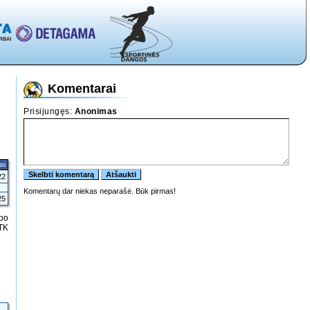
Komentarai
tas
22
25
 po
 TK