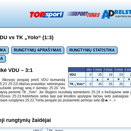
DU vs TK „Yolo“ (1:3)
UKA
RUNGTYNIŲ APRAŠYMAS
RUNGTYNIŲ STATISTIKA
JA
ikė VDU – 3:1
viso
1 setas
2 setas
3 setas
4 se
VDU
0
25
19
23
▲
▼
▼
▼
“ iškovojo pergalę prieš VDU komandą
 25:23 25:22).Mačas prasidėjo sėkmingiau
TK „Yolo“
0
20
25
25
sužaidė pirmąjį setą ir laimėjo 25:20. Vis
iatyvą perėmė TK „Yolo“. Jie išlygino rezultatą laimėdami 25:19 o trečiajame sete
žovus 25:23.Ketvirtasis setas taip pat klostėsi apylygiai tačiau seto pabaigoje
uždarė rungtynes 25:22.Tvirta pergalė po pralaimėto pirmojo seto 🏐🔥
<...>
ji rungtynių žaidėjai