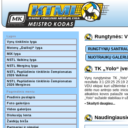
Rungtynės: V
Lygos
Vyrų tinklinio lyga
Moterų „Dailioji“ lyga
RUNGTYNIŲ SANTRA
MIX lyga
NUOTRAUKŲ GALERI
NSTL Vaikinų lyga
NSTL Merginų lyga
TK „Yolo“ įve
NSTL Paplūdimio tinklinio čempionatas 
2026 Vaikinai
Vyrų rungtynėse TK „Yolo
NSTL Paplūdimio tinklinio čempionatas 
rezultatu 3:1 (20:25 25:19
2026 Merginos
VDU ekipai kuri užtikrintai 
dėlto nuo antrojo seto inic
Pagrindinis meniu
atkaklios kovos palaužė var
Pradinis puslapis
„Yolo“ sužaidė stabiliau ir 
Foto galerijos
• Skaityti daugiau...
Video galerijos
Diskusijų lenta
Naudingiausie
Žaidėjų birža
Partneriai ir rėmėjai