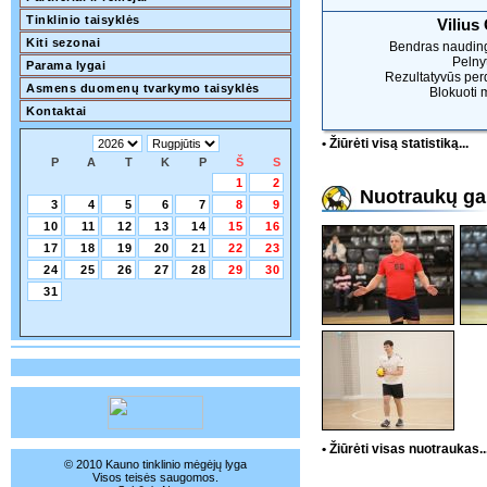
Tinklinio taisyklės
Vilius
Kiti sezonai
Bendras naudin
Pelnyt
Parama lygai
Rezultatyvūs per
Asmens duomenų tvarkymo taisyklės
Blokuoti 
Kontaktai
• Žiūrėti visą statistiką...
P
A
T
K
P
Š
S
1
2
Nuotraukų gal
3
4
5
6
7
8
9
10
11
12
13
14
15
16
17
18
19
20
21
22
23
24
25
26
27
28
29
30
31
• Žiūrėti visas nuotraukas..
© 2010 Kauno tinklinio mėgėjų lyga
Visos teisės saugomos.