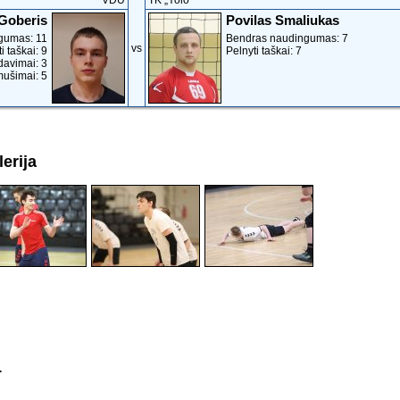
VDU
TK „Yolo“
 Goberis
Povilas Smaliukas
gumas: 11
Bendras naudingumas: 7
vs
i taškai: 9
Pelnyti taškai: 7
davimai: 3
mušimai: 5
erija
.