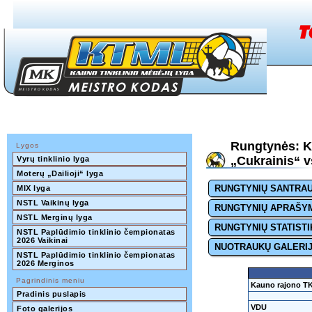
Rungtynės: K
Lygos
„Cukrainis“ v
Vyrų tinklinio lyga
Moterų „Dailioji“ lyga
RUNGTYNIŲ SANTRA
MIX lyga
NSTL Vaikinų lyga
RUNGTYNIŲ APRAŠY
NSTL Merginų lyga
RUNGTYNIŲ STATISTI
NSTL Paplūdimio tinklinio čempionatas 
2026 Vaikinai
NUOTRAUKŲ GALERI
NSTL Paplūdimio tinklinio čempionatas 
2026 Merginos
Pagrindinis meniu
Kauno rajono TK
Pradinis puslapis
VDU
Foto galerijos