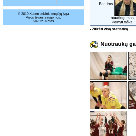
Bendras
© 2010 Kauno tinklinio mėgėjų lyga
Visos teisės saugomos.
naudingumas: 
Sukūrė:
Netas
Pelnyti taškai:
• Žiūrėti visą statistiką...
Nuotraukų gal