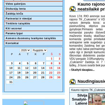
Kauno rajono
Video galerijos
neatsilaikė p
Diskusijų lenta
Žaidėjų birža
Kovo 17d. RIO arenoje sus
Partneriai ir rėmėjai
rajono TK „Cukrainis“ ir V
vyravo įtempta kova: 
Tinklinio taisyklės
pasiruošimą stiprius p
Kiti sezonai
gynyboje.Pirmasis setas
komandai pavyko išsiveržt
Parama lygai
mažesnio klaidų skaičiau
Asmens duomenų tvarkymo taisyklės
komanda greitai prisitai
antrajame sete sugebėjo p
Kontaktai
komandinį žaidimą bei ger
setai vyko labai permainin
vyko ilgi ir įtempti kamuol
P
A
T
K
P
Š
S
iškovotas didelėmis pasta
1
2
VDU pergale 3:0Rungtynių 
„Cukrainis“ žaidėja nr. 7 
3
4
5
6
7
8
9
taškų. Ji buvo svarbi tiek p
10
11
12
13
14
15
16
• Skaityti daugiau...
17
18
19
20
21
22
23
24
25
26
27
28
29
30
Naudingiausie
31
Kauno rajono TK „Cukraini
Silvija
Smailytė-
Lalienė