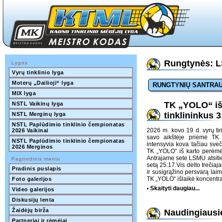
Rungtynės: L
Lygos
Vyrų tinklinio lyga
Moterų „Dailioji“ lyga
RUNGTYNIŲ SANTRA
MIX lyga
TK „YOLO“ iš
NSTL Vaikinų lyga
tinklininkus 3
NSTL Merginų lyga
NSTL Paplūdimio tinklinio čempionatas 
2026 m. kovo 19 d. vyrų t
2026 Vaikinai
savo aikštėje priėmė TK
NSTL Paplūdimio tinklinio čempionatas 
intensyvia kova tačiau sveč
2026 Merginos
TK „YOLO“ iš karto perėmė 
Antrajame sete LSMU atsitie
Pagrindinis meniu
setą 25:17.Vis dėlto trečia
Pradinis puslapis
ir susigrąžino persvarą lai
TK „YOLO“ išlaikė koncentra
Foto galerijos
• Skaityti daugiau...
Video galerijos
Diskusijų lenta
Žaidėjų birža
Naudingiausie
Partneriai ir rėmėjai