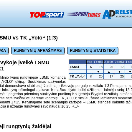
SMU vs TK „Yolo“ (1:3)
UKA
RUNGTYNIŲ APRAŠYMAS
RUNGTYNIŲ STATISTIKA
vykoje įveikė LSMU
viso
1 setas
2 setas
3 setas
4 se
LSMU
0
18
25
17
:1
▼
▲
▼
▼
TK „Yolo“
0
25
17
25
inklinio lygos rungtynėse LSMU komanda
 „YOLO“ ekipą. Susitikimas pažymėtas
iai demonstravo stabilesnį žaidimą ir iškovojo pergalę rezultatu 1:3.Pirmajame s
iniciatyvą sėkmingai atakavo ir mažiau klydo todėl užtikrintai laimėjo setą 18:
sė – pagerino priėmimą suaktyvino puolimą ir sugebėjo išlyginti rezultatą laimėd
jame sete svečiai vėl perėmė kontrolę. TK „YOLO“ tiksliau žaidė lemiamais moment
mėdami 17:25. Ketvirtajame sete scenarijus kartojosi – LSMU stengėsi kabintis tač
ciją ir užbaigė rungtynes savo naudai 16:25.
<...>
ji rungtynių žaidėjai