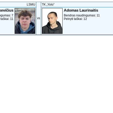
LSMU
TK „Yolo“
evičius
Adomas Laurinaitis
ngumas: 7
Bendras naudingumas: 11
vs
 taškai: 11
Pelnyti taškai: 12