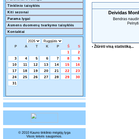
Tinklinio taisyklės
Deividas Monk
Kiti sezonai
Parama lygai
Bendras naudi
Pelnyti
Asmens duomenų tvarkymo taisyklės
Kontaktai
P
A
T
K
P
Š
S
• Žiūrėti visą statistiką...
1
2
3
4
5
6
7
8
9
10
11
12
13
14
15
16
17
18
19
20
21
22
23
24
25
26
27
28
29
30
31
© 2010 Kauno tinklinio mėgėjų lyga
Visos teisės saugomos.