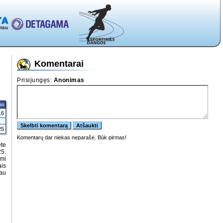
Komentarai
tas
16
25
ete
25.
ami
ais
iau