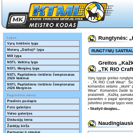
Rungtynės: „
Lygos
Vyrų tinklinio lyga
Moterų „Dailioji“ lyga
RUNGTYNIŲ SANTRA
MIX lyga
Greitos ,,Ka
NSTL Vaikinų lyga
,,TK RIO Craf
NSTL Merginų lyga
NSTL Paplūdimio tinklinio čempionatas 
Vyrų lygoje greitas rungty
2026 Vaikinai
- ,,TK RIO Craft Wear“. Š
NSTL Paplūdimio tinklinio čempionatas 
komandos setams ,,skyrė“ po
2026 Merginos
Wear“. Komandos žaidė tarsi
pralaimėti. ,,Kažką pamaka
Pagrindinis meniu
pavardes o pagal aprangas 
Pradinis puslapis
įsitvirtino pirmoje lygos vie
Foto galerijos
• Skaityti daugiau...
Video galerijos
Diskusijų lenta
Naudingiausie
Žaidėjų birža
Partneriai ir rėmėjai