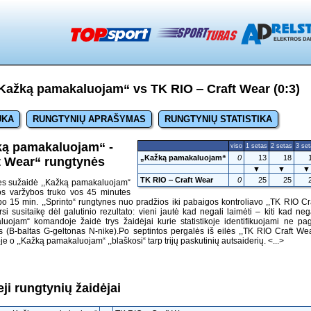
Kažką pamakaluojam“ vs TK RIO ‒ Craft Wear (0:3)
UKA
RUNGTYNIŲ APRAŠYMAS
RUNGTYNIŲ STATISTIKA
žką pamakaluojam“ -
viso
1 setas
2 setas
3 se
„Kažką pamakaluojam“
0
13
18
t Wear“ rungtynės
▼
▼
▼
TK RIO ‒ Craft Wear
0
25
25
nes sužaidė ,,Kažką pamakaluojam“
ios varžybos truko vos 45 minutes
 15 min. ,,Sprinto“ rungtynes nuo pradžios iki pabaigos kontroliavo ,,TK RIO Cr
 susitaikę dėl galutinio rezultato: vieni jautė kad negali laimėti – kiti kad neg
luojam“ komandoje žaidė trys žaidėjai kurie statistikoje identifikuojami ne pa
(B-baltas G-geltonas N-nike).Po septintos pergalės iš eilės ,,TK RIO Craft We
toje o ,,Kažką pamakaluojam“ ,,blaškosi“ tarp trijų paskutinių autsaiderių.
<...>
ji rungtynių žaidėjai