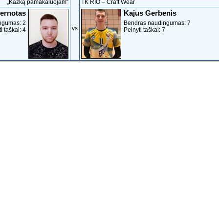
„Kažką pamakaluojam“
TK RIO ‒ Craft Wear
ernotas
Kajus Gerbenis
ngumas: 2
Bendras naudingumas: 7
vs
i taškai: 4
Pelnyti taškai: 7