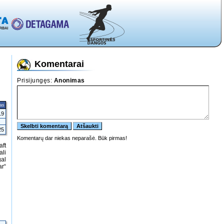
Komentarai
tas
19
25
aft
ali
gal
ar“