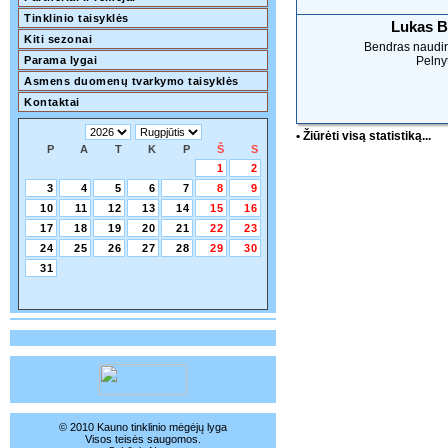
Tinklinio taisyklės
Lukas B
Kiti sezonai
Bendras naudi
Parama lygai
Pelnyt
Asmens duomenų tvarkymo taisyklės
Kontaktai
• Žiūrėti visą statistiką...
P
A
T
K
P
Š
S
1
2
3
4
5
6
7
8
9
10
11
12
13
14
15
16
17
18
19
20
21
22
23
24
25
26
27
28
29
30
31
© 2010 Kauno tinklinio mėgėjų lyga
Visos teisės saugomos.