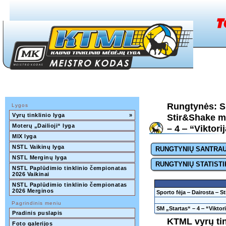
Rungtynės: Sp
Lygos
Vyrų tinklinio lyga
»
Stir&Shake m
Moterų „Dailioji“ lyga
– 4 ‒ “Viktorij
MIX lyga
NSTL Vaikinų lyga
RUNGTYNIŲ SANTRA
NSTL Merginų lyga
RUNGTYNIŲ STATISTI
NSTL Paplūdimio tinklinio čempionatas 
2026 Vaikinai
NSTL Paplūdimio tinklinio čempionatas 
2026 Merginos
Sporto fėja ‒ Dairosta ‒ 
Pagrindinis meniu
SM „Startas“ – 4 ‒ “Viktori
Pradinis puslapis
KTML vyrų tin
Foto galerijos