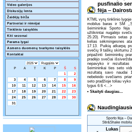
pusfinalio se
Video galerijos
fėja ‒ Dairos
Diskusijų lenta
Žaidėjų birža
KTML vyrų tinklinio lygoje
Partneriai ir rėmėjai
mobilus baras ir SM ,,S
šeimininkai Sporto fėj
Tinklinio taisyklės
užtikrintai nugalėjo sveč
Kiti sezonai
25:20). Pirmasis setas pr
kelias sėkmingesnes atak
Parama lygai
17:13. Puikią atkarpą pr
Asmens duomenų tvarkymo taisyklės
svečių 9 taškų skirtumu 24:
Kontaktai
pripažinti šeimininkų pr
pradėjo svečiai išsiverždam
nepavyko ir rezultatas
šeimininkai ties seto vid
P
A
T
K
P
Š
S
rezultatą savo naudai 1
1
2
nebeleido svečiams priart
3
4
5
6
7
8
9
seto pradžioje toliau vyko
lygus 6:6
<...>
10
11
12
13
14
15
16
• Skaityti daugiau...
17
18
19
20
21
22
23
24
25
26
27
28
29
30
31
Naudingiausie
Sporto fėja ‒ Da
Stir&Shake mobilu
Lukas