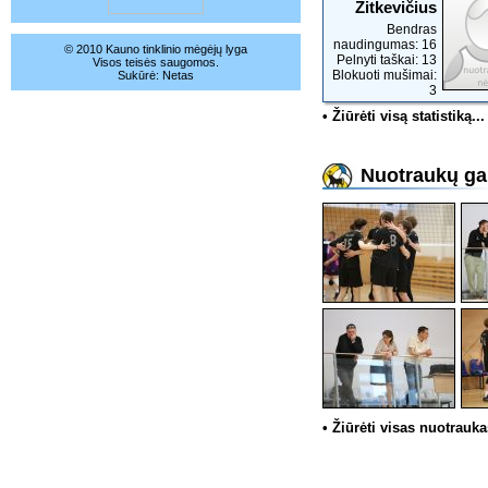
Žitkevičius
Bendras
naudingumas: 16
© 2010 Kauno tinklinio mėgėjų lyga
Pelnyti taškai: 13
Visos teisės saugomos.
Blokuoti mušimai:
Sukūrė:
Netas
3
• Žiūrėti visą statistiką...
Nuotraukų gal
• Žiūrėti visas nuotrauka