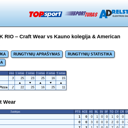
K RIO ‒ Craft Wear vs Kauno kolegija & American
UKA
RUNGTYNIŲ APRAŠYMAS
RUNGTYNIŲ STATISTIKA
JA
viso
1 setas
2 setas
3 setas
4 setas
5 setas
3
25
23
25
16
15
▲
▼
▲
▼
▲
Pizza
2
22
25
16
25
11
ft Wear
žaidėjas
PTS
ACE
AS
BL
SV
SF
TO
CY
CR
E
1
0
0
1
0
0
1
0
0
0
0
3
0
0
0
2
0
0
7
2
1
2
0
0
7
0
0