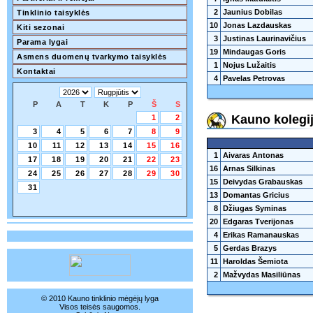
2
Jaunius Dobilas
Tinklinio taisyklės
10
Jonas Lazdauskas
Kiti sezonai
3
Justinas Laurinavičius
Parama lygai
19
Mindaugas Goris
Asmens duomenų tvarkymo taisyklės
1
Nojus Lužaitis
Kontaktai
4
Pavelas Petrovas
P
A
T
K
P
Š
S
Kauno kolegi
1
2
3
4
5
6
7
8
9
10
11
12
13
14
15
16
1
Aivaras Antonas
17
18
19
20
21
22
23
16
Arnas Silkinas
24
25
26
27
28
29
30
15
Deivydas Grabauskas
31
13
Domantas Gricius
8
Džiugas Syminas
20
Edgaras Tverijonas
4
Erikas Ramanauskas
5
Gerdas Brazys
11
Haroldas Šemiota
2
Mažvydas Masiliūnas
© 2010 Kauno tinklinio mėgėjų lyga
Visos teisės saugomos.