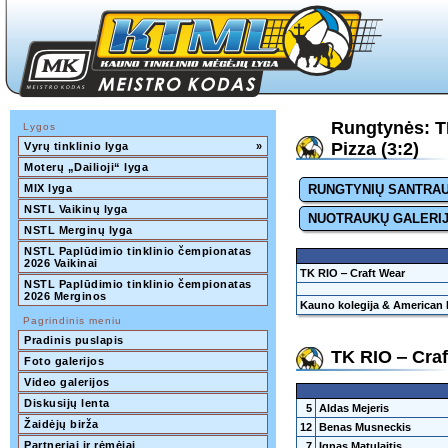
Rungtynės: T
Lygos
Pizza (3:2)
Vyrų tinklinio lyga
»
Moterų „Dailioji“ lyga
MIX lyga
RUNGTYNIŲ SANTRA
NSTL Vaikinų lyga
NUOTRAUKŲ GALERI
NSTL Merginų lyga
NSTL Paplūdimio tinklinio čempionatas 
2026 Vaikinai
TK RIO ‒ Craft Wear
NSTL Paplūdimio tinklinio čempionatas 
2026 Merginos
Kauno kolegija & American 
Pagrindinis meniu
Pradinis puslapis
TK RIO ‒ Cra
Foto galerijos
Video galerijos
Diskusijų lenta
5
Aldas Mejeris
Žaidėjų birža
12
Benas Musneckis
Partneriai ir rėmėjai
7
Ignas Matulaitis