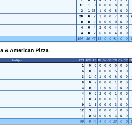
11
1
0
0
0
0
8
0
0
3
1
33
1
0
0
8
0
0
20
6
2
1
0
0
7
0
0
0
0
2
0
0
0
0
0
0
4
0
4
2
0
0
4
0
0
4
0
2
6
0
0
4
0
0
104
10
47
13
0
0
41
0
0
ja & American Pizza
žaidėjas
PTS
ACE
AS
BL
SV
SF
TO
CY
CR
E
1
0
0
0
0
0
0
0
0
6
0
0
0
0
0
5
0
0
3
1
0
1
0
0
6
0
0
6
0
2
0
0
0
1
0
0
3
0
0
1
0
0
1
0
0
4
0
0
2
0
0
1
0
0
1
0
4
0
0
0
1
0
0
9
1
1
0
0
0
3
0
0
12
3
0
0
0
0
7
0
0
1
0
37
0
0
0
3
0
0
99
5
44
4
0
0
28
0
0