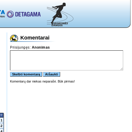
Komentarai
FF
1
-2
4