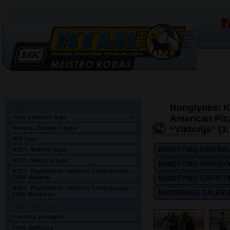
Rungtynės: K
Lygos
American Pizz
Vyrų tinklinio lyga
»
“Viktorija” (3:
Moterų „Dailioji“ lyga
MIX lyga
RUNGTYNIŲ SANTRA
NSTL Vaikinų lyga
NSTL Merginų lyga
RUNGTYNIŲ APRAŠY
NSTL Paplūdimio tinklinio čempionatas 
2026 Vaikinai
RUNGTYNIŲ STATISTI
NSTL Paplūdimio tinklinio čempionatas 
NUOTRAUKŲ GALERI
2026 Merginos
Pagrindinis meniu
Pradinis puslapis
Foto galerijos