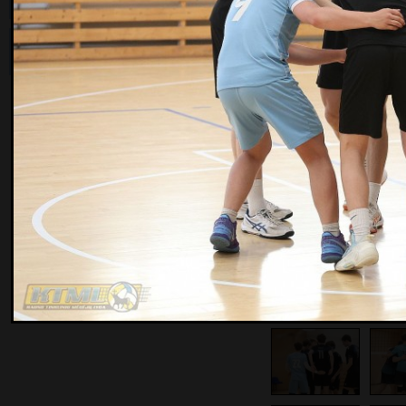
© 2010 Kauno tinklinio mėgėjų lyga
Visos teisės saugomos.
Sukūrė:
Netas