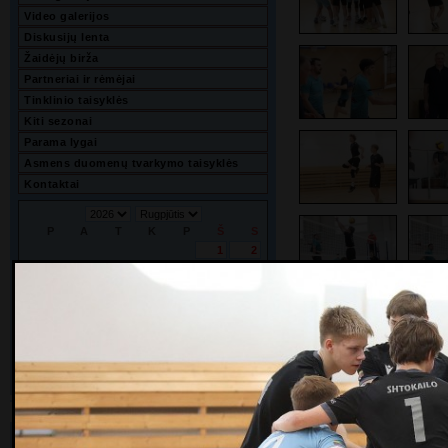
Video galerijos
Diskusijų lenta
Žaidėjų birža
Partneriai ir rėmėjai
Tinklinio taisyklės
Kiti sezonai
Parama lygai
Asmens duomenų tvarkymo taisyklės
Kontaktai
P
A
T
K
P
Š
S
1
2
3
4
5
6
7
8
9
10
11
12
13
14
15
16
17
18
19
20
21
22
23
24
25
26
27
28
29
30
31