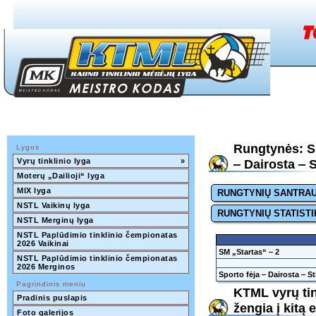
Rungtynės: SM
Lygos
Vyrų tinklinio lyga
»
‒ Dairosta ‒ 
Moterų „Dailioji“ lyga
MIX lyga
RUNGTYNIŲ SANTRA
NSTL Vaikinų lyga
RUNGTYNIŲ STATISTI
NSTL Merginų lyga
NSTL Paplūdimio tinklinio čempionatas 
2026 Vaikinai
SM „Startas“ ‒ 2
NSTL Paplūdimio tinklinio čempionatas 
2026 Merginos
Sporto fėja ‒ Dairosta ‒ 
Pagrindinis meniu
KTML vyrų tin
Pradinis puslapis
žengia į kitą 
Foto galerijos