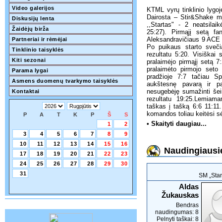
Video galerijos
KTML vyrų tinklinio lygoj
Dairosta ‒ Stir&Shake m
Diskusijų lenta
,,Startas" - 2 neatsilai
Žaidėjų birža
25:27). Pirmąjį setą fan
Aleksandravičiaus 9 ACE p
Partneriai ir rėmėjai
Po puikaus starto svečia
Tinklinio taisyklės
rezultatu 5:20. Visiškai 
Kiti sezonai
pralaimėjo pirmąjį setą 7
pralaimėto pirmojo seto 
Parama lygai
pradžioje 7:7 tačiau Sp
Asmens duomenų tvarkymo taisyklės
aukštesnę pavarą ir p
nesugebėję sumažinti šei
Kontaktai
rezultatu 19:25.Lemiam
taškas į tašką 6:6 11:11.
komandos toliau keitėsi 
P
A
T
K
P
Š
S
• Skaityti daugiau...
1
2
3
4
5
6
7
8
9
10
11
12
13
14
15
16
Naudingiausie
17
18
19
20
21
22
23
24
25
26
27
28
29
30
31
SM „Star
Aldas
Žukauskas
Bendras
naudingumas: 8
Pelnyti taškai: 8