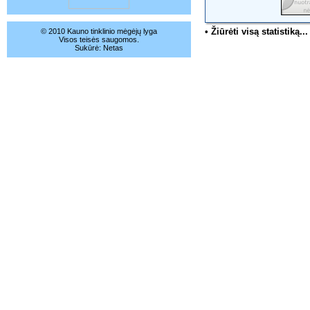
• Žiūrėti visą statistiką...
© 2010 Kauno tinklinio mėgėjų lyga
Visos teisės saugomos.
Sukūrė:
Netas