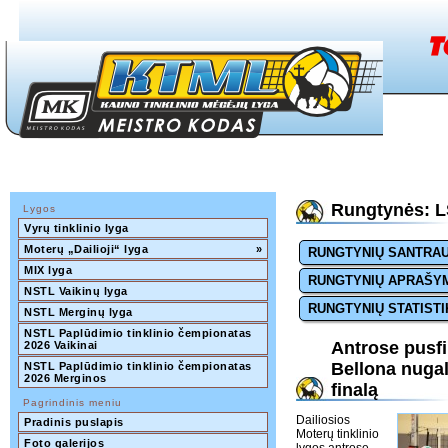
Rungtynės: LS
Lygos
Vyrų tinklinio lyga
Moterų „Dailioji“ lyga
»
RUNGTYNIŲ SANTRA
MIX lyga
RUNGTYNIŲ APRAŠY
NSTL Vaikinų lyga
RUNGTYNIŲ STATISTI
NSTL Merginų lyga
NSTL Paplūdimio tinklinio čempionatas 
Antrose pusfi
2026 Vaikinai
Bellona nugalė
NSTL Paplūdimio tinklinio čempionatas 
2026 Merginos
finalą
Pagrindinis meniu
Dailiosios
Pradinis puslapis
Moterų tinklinio
Foto galerijos