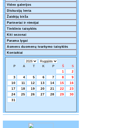
Video galerijos
Diskusijų lenta
Žaidėjų birža
Partneriai ir rėmėjai
Tinklinio taisyklės
Kiti sezonai
Parama lygai
Asmens duomenų tvarkymo taisyklės
Kontaktai
P
A
T
K
P
Š
S
1
2
3
4
5
6
7
8
9
10
11
12
13
14
15
16
17
18
19
20
21
22
23
24
25
26
27
28
29
30
31