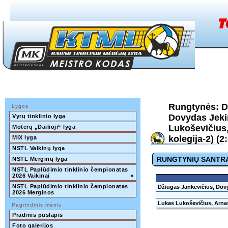
Rungtynės: D
Lygos
Dovydas Jeki
Vyrų tinklinio lyga
Lukoševičius,
Moterų „Dailioji“ lyga
kolegija-2) (2:
MIX lyga
NSTL Vaikinų lyga
RUNGTYNIŲ SANTR
NSTL Merginų lyga
NSTL Paplūdimio tinklinio čempionatas 
2026 Vaikinai
»
NSTL Paplūdimio tinklinio čempionatas 
Džiugas Jankevičius, Dov
2026 Merginos
Lukas Lukoševičius, Arnas
Pagrindinis meniu
Pradinis puslapis
Foto galerijos