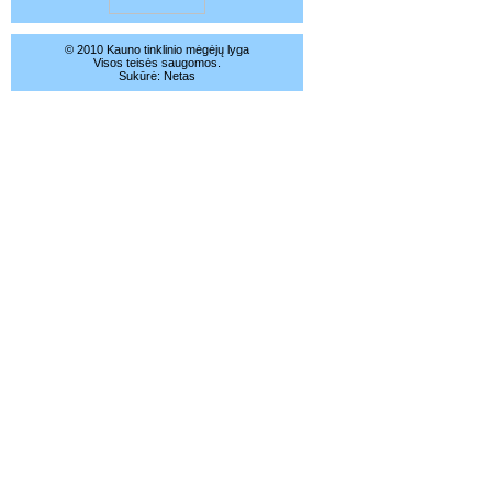
© 2010 Kauno tinklinio mėgėjų lyga
Visos teisės saugomos.
Sukūrė:
Netas