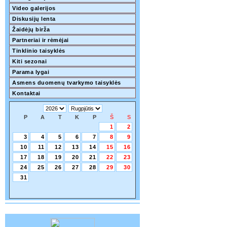
Video galerijos
Diskusijų lenta
Žaidėjų birža
Partneriai ir rėmėjai
Tinklinio taisyklės
Kiti sezonai
Parama lygai
Asmens duomenų tvarkymo taisyklės
Kontaktai
P
A
T
K
P
Š
S
1
2
3
4
5
6
7
8
9
10
11
12
13
14
15
16
17
18
19
20
21
22
23
24
25
26
27
28
29
30
31