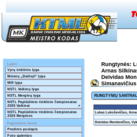
Rungtynės: L
Lygos
Arnas Silkina
Vyrų tinklinio lyga
Deividas Monk
Moterų „Dailioji“ lyga
Simanavičius 
MIX lyga
NSTL Vaikinų lyga
RUNGTYNIŲ SANTRA
NSTL Merginų lyga
NSTL Paplūdimio tinklinio čempionatas 
2026 Vaikinai
»
NSTL Paplūdimio tinklinio čempionatas 
Lukas Lukoševičius, Arnas
2026 Merginos
Deividas Monkevičius, Vy
Pagrindinis meniu
Pradinis puslapis
Foto galerijos