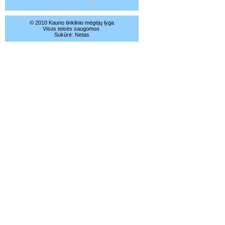
© 2010 Kauno tinklinio mėgėjų lyga
Visos teisės saugomos.
Sukūrė:
Netas