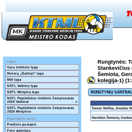
Rungtynės: T
Lygos
Stankevičius
Vyrų tinklinio lyga
Šemiota, Ger
Moterų „Dailioji“ lyga
kolegija-1) (1:
MIX lyga
NSTL Vaikinų lyga
RUNGTYNIŲ SANTRA
NSTL Merginų lyga
NSTL Paplūdimio tinklinio čempionatas 
2026 Vaikinai
»
NSTL Paplūdimio tinklinio čempionatas 
Tauras Velička, Jovydas S
2026 Merginos
Haroldas Šemiota, Gerdas
Pagrindinis meniu
Pradinis puslapis
Foto galerijos