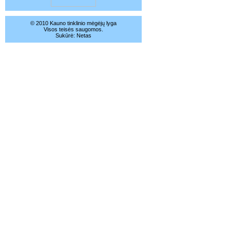
© 2010 Kauno tinklinio mėgėjų lyga
Visos teisės saugomos.
Sukūrė:
Netas