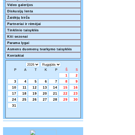
Video galerijos
Diskusijų lenta
Žaidėjų birža
Partneriai ir rėmėjai
Tinklinio taisyklės
Kiti sezonai
Parama lygai
Asmens duomenų tvarkymo taisyklės
Kontaktai
P
A
T
K
P
Š
S
1
2
3
4
5
6
7
8
9
10
11
12
13
14
15
16
17
18
19
20
21
22
23
24
25
26
27
28
29
30
31