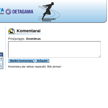
Komentarai
tas
19
21