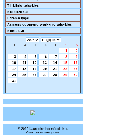
Tinklinio taisyklės
Kiti sezonai
Parama lygai
Asmens duomenų tvarkymo taisyklės
Kontaktai
P
A
T
K
P
Š
S
1
2
3
4
5
6
7
8
9
10
11
12
13
14
15
16
17
18
19
20
21
22
23
24
25
26
27
28
29
30
31
© 2010 Kauno tinklinio mėgėjų lyga
Visos teisės saugomos.