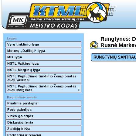
Rungtynės: De
Lygos
Rusnė Markevi
Vyrų tinklinio lyga
Moterų „Dailioji“ lyga
RUNGTYNIŲ SANTRA
MIX lyga
NSTL Vaikinų lyga
NSTL Merginų lyga
NSTL Paplūdimio tinklinio čempionatas 
2026 Vaikinai
NSTL Paplūdimio tinklinio čempionatas 
2026 Merginos
»
Pagrindinis meniu
Pradinis puslapis
Foto galerijos
Video galerijos
Diskusijų lenta
Žaidėjų birža
Partneriai ir rėmėjai