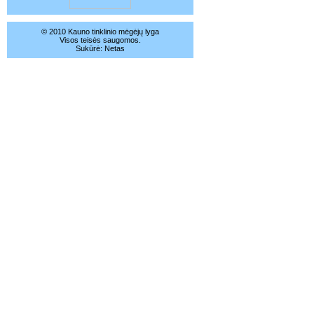
© 2010 Kauno tinklinio mėgėjų lyga
Visos teisės saugomos.
Sukūrė:
Netas