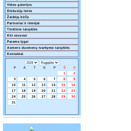
Video galerijos
Diskusijų lenta
Žaidėjų birža
Partneriai ir rėmėjai
Tinklinio taisyklės
Kiti sezonai
Parama lygai
Asmens duomenų tvarkymo taisyklės
Kontaktai
P
A
T
K
P
Š
S
1
2
3
4
5
6
7
8
9
10
11
12
13
14
15
16
17
18
19
20
21
22
23
24
25
26
27
28
29
30
31