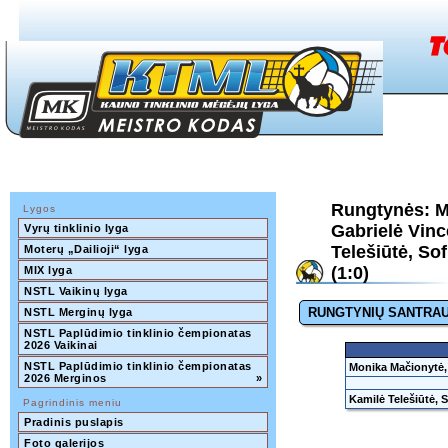
Rungtynės: M
Lygos
Gabrielė Vinc
Vyrų tinklinio lyga
Telešiūtė, So
Moterų „Dailioji“ lyga
(1:0)
MIX lyga
NSTL Vaikinų lyga
RUNGTYNIŲ SANTRA
NSTL Merginų lyga
NSTL Paplūdimio tinklinio čempionatas 
2026 Vaikinai
NSTL Paplūdimio tinklinio čempionatas 
Monika Mačionytė, 
2026 Merginos
»
Kamilė Telešiūtė, 
Pagrindinis meniu
Pradinis puslapis
Foto galerijos