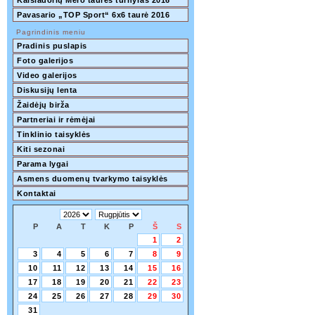
Kaišiadorių Mero taurės turnyras 2016
Pavasario „TOP Sport“ 6x6 taurė 2016
Pagrindinis meniu
Pradinis puslapis
Foto galerijos
Video galerijos
Diskusijų lenta
Žaidėjų birža
Partneriai ir rėmėjai
Tinklinio taisyklės
Kiti sezonai
Parama lygai
Asmens duomenų tvarkymo taisyklės
Kontaktai
P
A
T
K
P
Š
S
1
2
3
4
5
6
7
8
9
10
11
12
13
14
15
16
17
18
19
20
21
22
23
24
25
26
27
28
29
30
31