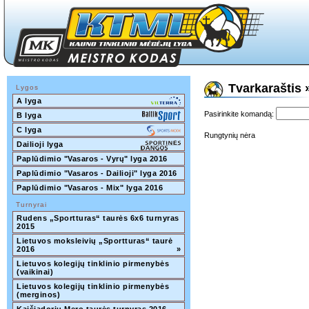
Tvarkaraštis 
Lygos
A lyga
Pasirinkite komandą:
B lyga
C lyga
Rungtynių nėra
Dailioji lyga
Paplūdimio "Vasaros - Vyrų" lyga 2016
Paplūdimio "Vasaros - Dailioji" lyga 2016
Paplūdimio "Vasaros - Mix" lyga 2016
Turnyrai
Rudens „Sportturas“ taurės 6x6 turnyras 
2015
Lietuvos moksleivių „Sportturas“ taurė 
2016
»
Lietuvos kolegijų tinklinio pirmenybės 
(vaikinai)
Lietuvos kolegijų tinklinio pirmenybės 
(merginos)