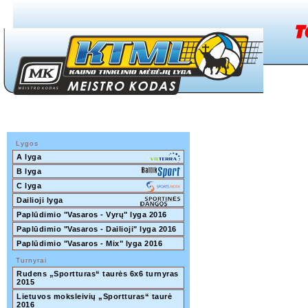
Lygos
A lyga
B lyga
C lyga
Dailioji lyga
Paplūdimio "Vasaros - Vyrų" lyga 2016
Paplūdimio "Vasaros - Dailioji" lyga 2016
Paplūdimio "Vasaros - Mix" lyga 2016
Turnyrai
Rudens „Sportturas“ taurės 6x6 turnyras 
2015
Lietuvos moksleivių „Sportturas“ taurė 
2016