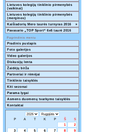
Lietuvos kolegijų tinklinio pirmenybės 
(vaikinai)
Lietuvos kolegijų tinklinio pirmenybės 
(merginos)
Kaišiadorių Mero taurės turnyras 2016
»
Pavasario „TOP Sport“ 6x6 taurė 2016
Pagrindinis meniu
Pradinis puslapis
Foto galerijos
Video galerijos
Diskusijų lenta
Žaidėjų birža
Partneriai ir rėmėjai
Tinklinio taisyklės
Kiti sezonai
Parama lygai
Asmens duomenų tvarkymo taisyklės
Kontaktai
P
A
T
K
P
Š
S
1
2
3
4
5
6
7
8
9