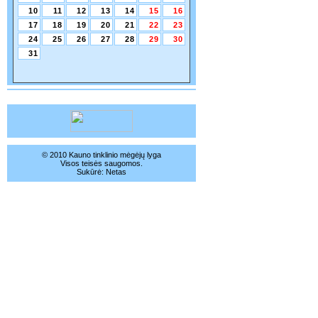
10
11
12
13
14
15
16
17
18
19
20
21
22
23
24
25
26
27
28
29
30
31
© 2010 Kauno tinklinio mėgėjų lyga
Visos teisės saugomos.
Sukūrė:
Netas