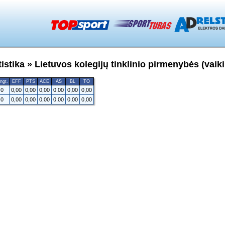
stika » Lietuvos kolegijų tinklinio pirmenybės (vaiki
ngt.
EFF
PTS
ACE
AS
BL
TO
0
0,00
0,00
0,00
0,00
0,00
0,00
0
0,00
0,00
0,00
0,00
0,00
0,00