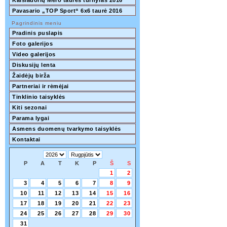
Kaišiadorių Mero taurės turnyras 2016
Pavasario „TOP Sport“ 6x6 taurė 2016
Pagrindinis meniu
Pradinis puslapis
Foto galerijos
Video galerijos
Diskusijų lenta
Žaidėjų birža
Partneriai ir rėmėjai
Tinklinio taisyklės
Kiti sezonai
Parama lygai
Asmens duomenų tvarkymo taisyklės
Kontaktai
P
A
T
K
P
Š
S
1
2
3
4
5
6
7
8
9
10
11
12
13
14
15
16
17
18
19
20
21
22
23
24
25
26
27
28
29
30
31