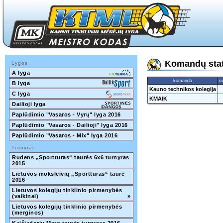
Komandų stati
Lygos
A lyga
komanda
ru
B lyga
Kauno technikos kolegija
C lyga
KMAIK
Dailioji lyga
Paplūdimio "Vasaros - Vyrų" lyga 2016
Paplūdimio "Vasaros - Dailioji" lyga 2016
Paplūdimio "Vasaros - Mix" lyga 2016
Turnyrai
Rudens „Sportturas“ taurės 6x6 turnyras 
2015
Lietuvos moksleivių „Sportturas“ taurė 
2016
Lietuvos kolegijų tinklinio pirmenybės 
(vaikinai)
»
Lietuvos kolegijų tinklinio pirmenybės 
(merginos)