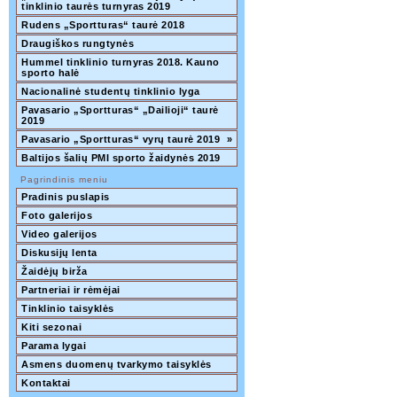
tinklinio taurės turnyras 2019  
Rudens „Sportturas“ taurė 2018
Draugiškos rungtynės
Hummel tinklinio turnyras 2018. Kauno 
sporto halė
Nacionalinė studentų tinklinio lyga
Pavasario „Sportturas“ „Dailioji“ taurė 
2019
Pavasario „Sportturas“ vyrų taurė 2019
»
Baltijos šalių PMI sporto žaidynės 2019
Pagrindinis meniu
Pradinis puslapis
Foto galerijos
Video galerijos
Diskusijų lenta
Žaidėjų birža
Partneriai ir rėmėjai
Tinklinio taisyklės
Kiti sezonai
Parama lygai
Asmens duomenų tvarkymo taisyklės
Kontaktai