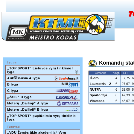
Komandų stati
Lygos
„TOP SPORT“ Lietuvos vyrų tinklinio I 
lyga
komanda
rungt.
EFF
Aukščiausia A lyga
Iš oro
4
7,75
6
Laumetris ‒ 2
6
27,67
9
B lyga
NUTPA
6
32,00
8
C lyga
Sporto fėja
6
47,33
9
„Žalių“ D lyga
Vitameda
6
48,67
9
Moterų „Dailioji“ A lyga
Moterų „Dailioji“ B lyga
„TOP SPORT“ paplūdimio vyrų tinklinio 
lyga
Turnyrai
„VDU Žemės ūkio akademija“ Vyrų 