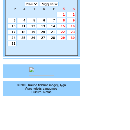
P
A
T
K
P
Š
S
1
2
3
4
5
6
7
8
9
10
11
12
13
14
15
16
17
18
19
20
21
22
23
24
25
26
27
28
29
30
31
© 2010 Kauno tinklinio mėgėjų lyga
Visos teisės saugomos.
Sukūrė:
Netas