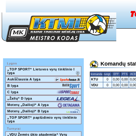
Komandų stati
Lygos
„TOP SPORT“ Lietuvos vyrų tinklinio I 
lyga
komanda
rungt.
EFF
PTS
ACE
Aukščiausia A lyga
KTU
0
0,00
0,00
0,0
VDU
0
0,00
0,00
0,0
B lyga
C lyga
„Žalių“ D lyga
Moterų „Dailioji“ A lyga
Moterų „Dailioji“ B lyga
„TOP SPORT“ paplūdimio vyrų tinklinio 
lyga
Turnyrai
„VDU Žemės ūkio akademija“ Vyrų 