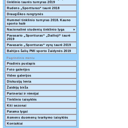
tinklinio taurės turnyras 2019  
Rudens „Sportturas“ taurė 2018
Draugiškos rungtynės
Hummel tinklinio turnyras 2018. Kauno 
sporto halė
Nacionalinė studentų tinklinio lyga
»
Pavasario „Sportturas“ „Dailioji“ taurė 
2019
Pavasario „Sportturas“ vyrų taurė 2019
Baltijos šalių PMI sporto žaidynės 2019
Pagrindinis meniu
Pradinis puslapis
Foto galerijos
Video galerijos
Diskusijų lenta
Žaidėjų birža
Partneriai ir rėmėjai
Tinklinio taisyklės
Kiti sezonai
Parama lygai
Asmens duomenų tvarkymo taisyklės
Kontaktai