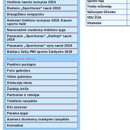
Sporto fėja
tinklinio taurės turnyras 2019  
Tinklo inžinerija
Rudens „Sportturas“ taurė 2018
Važiuojam Džesika
Draugiškos rungtynės
VDU ŽŪA
Hummel tinklinio turnyras 2018. Kauno 
Vitameda
sporto halė
Nacionalinė studentų tinklinio lyga
Pavasario „Sportturas“ „Dailioji“ taurė 
2019
Pavasario „Sportturas“ vyrų taurė 2019
Baltijos šalių PMI sporto žaidynės 2019
Pagrindinis meniu
Pradinis puslapis
Foto galerijos
Video galerijos
Diskusijų lenta
Žaidėjų birža
Partneriai ir rėmėjai
Tinklinio taisyklės
Kiti sezonai
Parama lygai
Asmens duomenų tvarkymo taisyklės
Kontaktai