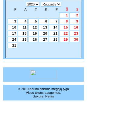
P
A
T
K
P
Š
S
1
2
3
4
5
6
7
8
9
10
11
12
13
14
15
16
17
18
19
20
21
22
23
24
25
26
27
28
29
30
31
© 2010 Kauno tinklinio mėgėjų lyga
Visos teisės saugomos.
Sukūrė:
Netas