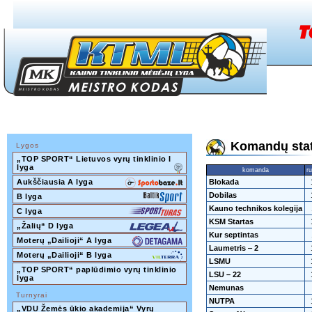
Komandų stati
Lygos
„TOP SPORT“ Lietuvos vyrų tinklinio I 
lyga
komanda
ru
Aukščiausia A lyga
Blokada
Dobilas
B lyga
Kauno technikos kolegija
C lyga
KSM Startas
„Žalių“ D lyga
Kur septintas
Moterų „Dailioji“ A lyga
Laumetris ‒ 2
Moterų „Dailioji“ B lyga
LSMU
„TOP SPORT“ paplūdimio vyrų tinklinio 
LSU – 22
lyga
Nemunas
Turnyrai
NUTPA
„VDU Žemės ūkio akademija“ Vyrų 