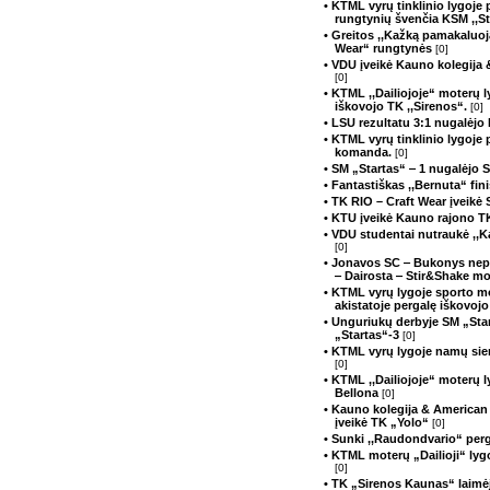
• KTML vyrų tinklinio lygoje 
rungtynių švenčia KSM ,,Sta
• Greitos ,,Kažką pamakaluoj
Wear“ rungtynės
[0]
• VDU įveikė Kauno kolegija 
[0]
• KTML ,,Dailiojoje“ moterų 
iškovojo TK ,,Sirenos“.
[0]
• LSU rezultatu 3:1 nugalėjo
• KTML vyrų tinklinio lygoje 
komanda.
[0]
• SM „Startas“ ‒ 1 nugalėjo 
• Fantastiškas ,,Bernuta“ fin
• TK RIO – Craft Wear įveikė
• KTU įveikė Kauno rajono T
• VDU studentai nutraukė ,,K
[0]
• Jonavos SC ‒ Bukonys nepa
‒ Dairosta ‒ Stir&Shake mo
• KTML vyrų lygoje sporto 
akistatoje pergalę iškovojo
• Unguriukų derbyje SM „Star
„Startas“-3
[0]
• KTML vyrų lygoje namų si
[0]
• KTML ,,Dailiojoje“ moterų 
Bellona
[0]
• Kauno kolegija & American
įveikė TK „Yolo“
[0]
• Sunki ,,Raudondvario“ perg
• KTML moterų „Dailioji“ lyg
[0]
• TK „Sirenos Kaunas“ laimė