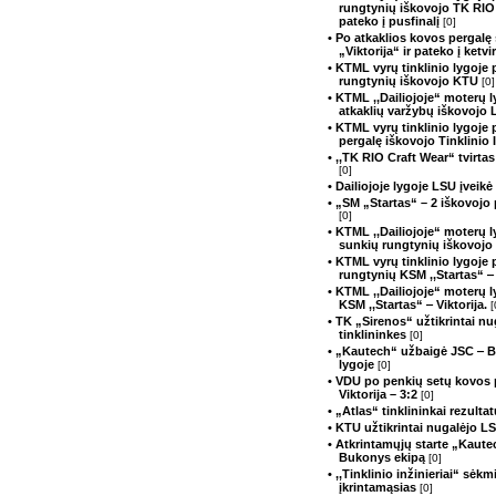
rungtynių iškovojo TK RIO 
pateko į pusfinalį
[0]
• Po atkaklios kovos pergalę
„Viktorija“ ir pateko į ketvir
• KTML vyrų tinklinio lygoje 
rungtynių iškovojo KTU
[0]
• KTML ,,Dailiojoje“ moterų l
atkaklių varžybų iškovojo
• KTML vyrų tinklinio lygoje
pergalę iškovojo Tinklinio 
• ,,TK RIO Craft Wear“ tvirtas
[0]
• Dailiojoje lygoje LSU įvei
• „SM „Startas“ – 2 iškovojo
[0]
• KTML ,,Dailiojoje“ moterų l
sunkių rungtynių iškovojo
• KTML vyrų tinklinio lygoje 
rungtynių KSM ,,Startas“ ‒ 
• KTML ,,Dailiojoje“ moterų 
KSM ,,Startas“ ‒ Viktorija.
[
• TK „Sirenos“ užtikrintai n
tinklininkes
[0]
• „Kautech“ užbaigė JSC ‒ 
lygoje
[0]
• VDU po penkių setų kovos 
Viktorija – 3:2
[0]
• „Atlas“ tinklininkai rezult
• KTU užtikrintai nugalėjo 
• Atkrintamųjų starte „Kaut
Bukonys ekipą
[0]
• ,,Tinklinio inžinieriai“ sėk
įkrintamąsias
[0]