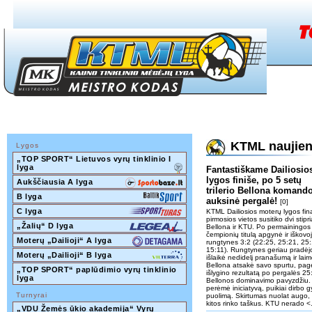
KTML naujie
Lygos
„TOP SPORT“ Lietuvos vyrų tinklinio I 
lyga
Fantastiškame Dailiosio
lygos finiše, po 5 setų
Aukščiausia A lyga
trilerio Bellona komand
B lyga
auksinė pergalė!
[0]
C lyga
KTML Dailiosios moterų lygos fin
pirmosios vietos susitiko dvi st
„Žalių“ D lyga
Bellona ir KTU. Po permainingos
čempionių titulą apgynė ir iškovoj
Moterų „Dailioji“ A lyga
rungtynes 3:2 (22:25, 25:21, 25:
15:11). Rungtynes geriau pradėj
Moterų „Dailioji“ B lyga
išlaikė nedidelį pranašumą ir lai
Bellona atsakė savo spurtu, page
„TOP SPORT“ paplūdimio vyrų tinklinio 
išlygino rezultatą po pergalės 25
lyga
Bellonos dominavimo pavyzdžiu. 
perėmė iniciatyvą, puikiai dirbo 
Turnyrai
puolimą. Skirtumas nuolat augo, 
kitos rinko taškus. KTU nerado <.
„VDU Žemės ūkio akademija“ Vyrų 