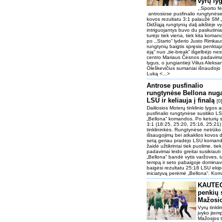
vyrų ly
,,Sporto f
antrosiose pusfinalio rungtynėse
kovos rezultatu 3:1 palaužė SM „St
Didžiąją rungtynių dalį aikštėje v
intriguojantys buvo du paskutiniai
turėjo tiek viena, tiek kita koman
po ,,Starto“ lyderio Justo Rimkau
rungtynių baigtis spręsis penktaj
ėją“ nuo „tie-break“ išgelbėjo nesti
centro Mariaus Čėsnos padavimai
lygus, o jungiantieji Vilius Aleks
Oleškevičius sumaniai išnaudojo
Luką <...>
Antrose pusfinalio
rungtynėse Bellona nuga
LSU ir keliauja į finalą
[0
Dailiosios Moterų tinklinio lygos 
pusfinalio rungtynėse susitiko LS
„Bellona“ komandos. Po keturių s
3:1 (18:25, 25:20, 25:16, 25:21) 
tinklininkės. Rungtynėse netrūko
išsaugojimų bei atkaklios kovos d
setą geriau pradėjo LSU komand
žaidė užtikrintai tiek puolime, tie
padavimai leido greitai susikrauti
„Bellona“ bandė vytis varžoves, 
tempą ir seto pabaigoje dominavo
baigėsi rezultatu 25:18 LSU eki
iniciatyvą perėmė „Bellona“. Ko
KAUTEC
penkių 
Mažosio
Vyrų tinkl
įvyko įtem
Mažosios t