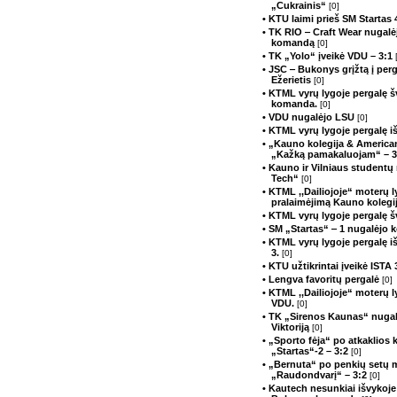
„Cukrainis“
[0]
• KTU laimi prieš SM Startas 
• TK RIO ‒ Craft Wear nugalė
komandą
[0]
• TK „Yolo“ įveikė VDU – 3:1
• JSC ‒ Bukonys grįžtą į perg
Ežerietis
[0]
• KTML vyrų lygoje pergalę 
komanda.
[0]
• VDU nugalėjo LSU
[0]
• KTML vyrų lygoje pergalę 
• „Kauno kolegija & American 
„Kažką pamakaluojam“ – 
• Kauno ir Vilniaus studentų 
Tech“
[0]
• KTML ,,Dailiojoje“ moterų 
pralaimėjimą Kauno kolegi
• KTML vyrų lygoje pergalę
• SM „Startas“ ‒ 1 nugalėjo
• KTML vyrų lygoje pergalę i
3.
[0]
• KTU užtikrintai įveikė ISTA
• Lengva favoritų pergalė
[0]
• KTML ,,Dailiojoje“ moterų 
VDU.
[0]
• TK „Sirenos Kaunas“ nugal
Viktoriją
[0]
• „Sporto fėja“ po atkaklios
„Startas“-2 – 3:2
[0]
• „Bernuta“ po penkių setų 
„Raudondvarį“ – 3:2
[0]
• Kautech nesunkiai išvykoje