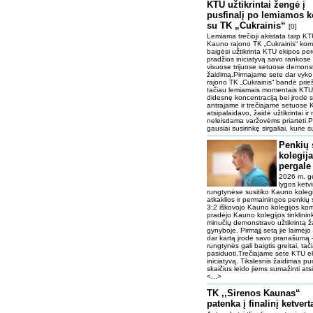
KTU užtikrintai žengė į
pusfinalį po lemiamos 
su TK „Cukrainis“
[0]
Lemiama trečioji akistata tarp KTU
Kauno rajono TK „Cukrainis“ ko
baigėsi užtikrinta KTU ekipos pe
pradžios iniciatyvą savo rankose 
visuose trijuose setuose demonstr
žaidimą.Pirmajame sete dar vyk
rajono TK „Cukrainis“ bandė priešin
tačiau lemiamais momentais KTU
didesnę koncentraciją bei įrodė
antrajame ir trečiajame setuose
atsipalaidavo, žaidė užtikrintai i
neleisdama varžovėms priartėti.Pr
gausiai susirinkę sirgaliai, kurie 
Penkių 
kolegija
pergale
2026 m. ge
lygos ketvi
rungtynėse susitiko Kauno kolegi
atkaklios ir permainingos penkių
3:2 iškovojo Kauno kolegijos k
pradėjo Kauno kolegijos tinklinin
minučių demonstravo užtikrintą ža
gynyboje. Pirmąjį setą jie laimėj
dar kartą įrodė savo pranašumą 
rungtynės gali baigtis greitai, 
pasiduoti.Trečiajame sete KTU ek
iniciatyvą. Tikslesnis žaidimas pu
skaičius leido jiems sumažinti atsi
<...>
TK ,,Sirenos Kaunas“
patenka į finalinį ketver