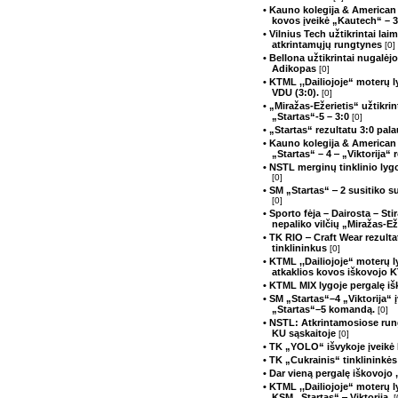
• Kauno kolegija & American
kovos įveikė „Kautech“ – 
• Vilnius Tech užtikrintai lai
atkrintamųjų rungtynes
[0]
• Bellona užtikrintai nugalėj
Adikopas
[0]
• KTML ,,Dailiojoje“ moterų 
VDU (3:0).
[0]
• „Miražas-Ežerietis“ užtikri
„Startas“-5 – 3:0
[0]
• „Startas“ rezultatu 3:0 pa
• Kauno kolegija & American 
„Startas“ – 4 ‒ „Viktorija“ 
• NSTL merginų tinklinio lyg
[0]
• SM „Startas“ ‒ 2 susitiko
[0]
• Sporto fėja – Dairosta – S
nepaliko vilčių „Miražas-Ež
• TK RIO ‒ Craft Wear rezulta
tinklininkus
[0]
• KTML ,,Dailiojoje“ moterų l
atkaklios kovos iškovojo 
• KTML MIX lygoje pergalę iš
• SM „Startas“–4 „Viktorija“
„Startas“–5 komandą.
[0]
• NSTL: Atkrintamosiose run
KU sąskaitoje
[0]
• TK „YOLO“ išvykoje įveikė
• TK „Cukrainis“ tinklininkė
• Dar vieną pergalę iškovoj
• KTML ,,Dailiojoje“ moterų 
KSM ,,Startas“ ‒ Viktorija.
[