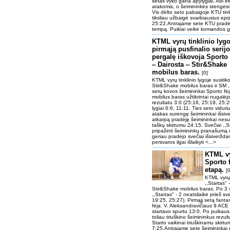
setas vyko gana apylygiai. Abi ek
atakomis, o šeimininkės stengėsi 
Vis dėlto seto pabaigoje KTU tink
tiksliau užbaigė svarbiausius epi
25:22.Antrajame sete KTU pradėj
tempą. Puikiai veikė komandos gy
KTML vyrų tinklinio lygo
pirmąją pusfinalio serij
pergalę iškovoja Sporto 
‒ Dairosta ‒ Stir&Shake
mobilus baras.
[0]
KTML vyrų tinklinio lygoje susitik
Stir&Shake mobilus baras ir SM ,,S
setų kovos šeimininkai Sporto fė
mobilus baras užtikrintai nugalėjo
rezultatu 3:0 (25:16, 25:19, 25:2
lygiai 6:6, 11:11. Ties seto vidu
atakas surengę šeimininkai išsiver
atkarpą pradėję šeimininkai nesus
taškų skirtumu 24:15. Svečiai ,,Sta
pripažinti šeimininkų pranašumą r
geriau pradėjo svečiai išsiverždami
persvaros ilgai išlaikyti <...>
KTML vy
Sporto f
etapą.
[0
KTML vyrų 
,,Startas" 
Stir&Shake mobilus baras. Po 3 
,,Startas" - 2 neatsilaikė prieš sv
19:25, 25:27). Pirmąjį setą fanta
fėja. V. Aleksandravičiaus 9 ACE 
startavo spurtu 13:0. Po puikaus 
toliau triuškino šeimininkus rezult
Starto vaikinai triuškinamu skirtu
7:25.Antrajame sete šeimininkai 