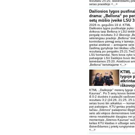
rezultatu 25:20, išsiverždami į pr
setas prasidėjo <...>
Dailiosios lygos pusfina
drama: „Bellona“ po pe
setų mūšio įveikė LSU 3
2026 m. gegužės 19 d. KTML
Dailiosios lygos pusfinalyje įvyko 
dvikova tarp Bellona ir LSU tinkl
pergalę rezultatu 3:2 iškovojo 
sėkmingiau pradėjo „Bellona“ tinkl
kontroliavo pirmąjį setą ir laimėj
greitai atsitiesė – antrajame set
žaidimą gynyboje bei tiksliau užb
rezultatą po pergalės 25:21.Treči
LSU komandai. Nors kova vyko ta
pabaigoje LSU žaidėjos buvo tiksle
laimėdamos 25:20. Atsidūrusi ant
„Bellona“ ketvirtajame <...>
KTML ,,
lygoje 
atkrinta
iškovoj
KTML ,,Dailiojoje" moterų lygoje 
Kaunas". Po 5 setų kovos šeimin
iš 0-2 duobės ir palaužti varžov
rezultatu 3:2 (24:26, 21:25, 25:1
setas buvo itin atkaklus — koman
pat pabaigos. KTU geriau pradėj
tačiau „Sirenos“ palaipsniui išlyg
seto abi ekipos demonstravo tvir
viena neatsitraukė daugiau nei 
momentais „Sirenos Kaunas“ suža
kelias KTU klaidas ir užbaigė set
išsiverždamos į priekį rungtynėse
<...>