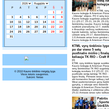
vietą i
kolegij
P
A
T
K
P
Š
S
[0]
KTML vyrų t
1
2
Kauno kolegija & American Pizza i
,,Viktorija" ekipos. PO 4 setų kov
3
4
5
6
7
8
9
Kauno kolegija sugebėjo palaužti 
3:1 (25:17, 25:21, 24:26, 25:23).
10
11
12
13
14
15
16
šeimininkų naudai. Kauno kolegij
17
18
19
20
21
22
23
susikūrė pranašumą 12:7, stabilia
ir išnaudojo varžovų netikslumus. 
24
25
26
27
28
29
30
bandė kabintis, tačiau šeimininkai 
uždarė setą 25:17, išsiverždami į
31
1:0.Antrasis setas buvo gerokai a
Kauno kolegija & American Pizza st
KTML vyrų tinklinio lygo
po dar vieno 5 setų
pusfinalio mūšio į finalą
keliauja TK RIO ‒ Craft 
[0]
KTML vyrų tinklinio lygoje susitik
Kauno kolegija & American Pizza 
setų šeimininkai TK RIO sugebėj
© 2010 Kauno tinklinio mėgėjų lyga
kolegiją rezultatu 3:2 (25:22, 23
pusfinalio seriją laimėję TK RIO 
Visos teisės saugomos.
lygos finalą. Pirmasis setas buv
Sukūrė:
Netas
abi komandos žengė taškas į tašk
Wear pademonstravo gerą žaidimo 
gynybą, o viduryje seto išsiveržė
kolegija & American Pizza bandė k
išlaikė stabilumą ir užtikrintai už
25:22.Antrasis setas vyko taškas 
Patirtis
,,Sporto
Stir&Sh