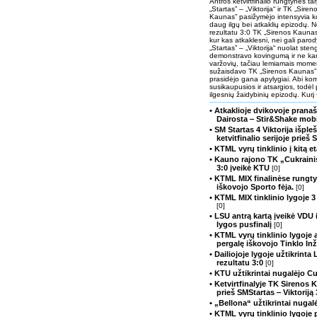
Antros ketvirtfinalio rungtynės t
„Startas” – „Viktorija“ ir TK „Siren
Kaunas” pasižymėjo intensyvia ko
daug ilgų bei atkaklių epizodų. 
rezultatu 3:0 TK „Sirenos Kaunas”
kur kas atkaklesni, nei gali parod
„Startas” – „Viktorija“ nuolat sten
demonstravo kovingumą ir ne kart
varžovių, tačiau lemiamais moment
sužaisdavo TK „Sirenos Kaunas”
prasidėjo gana apylygiai. Abi k
susikaupusios ir atsargios, todėl p
ilgesnių žaidybinių epizodų. Kurį 
• Atkaklioje dvikovoje prana
Dairosta ‒ Stir&Shake mob
• SM Startas 4 Viktorija išple
ketvitfinalio serijoje prieš
• KTML vyrų tinklinio į kitą 
• Kauno rajono TK „Cukrain
3:0 įveikė KTU
[0]
• KTML MIX finalinėse rungty
iškovojo Sporto fėja.
[0]
• KTML MIX tinklinio lygoje 3
[0]
• LSU antrą kartą įveikė VDU i
lygos pusfinalį
[0]
• KTML vyrų tinklinio lygoje a
pergalę iškovojo Tinklo Inž
• Dailiojoje lygoje užtikrint
rezultatu 3:0
[0]
• KTU užtikrintai nugalėjo Cu
• Ketvirtfinalyje TK Sirenos
prieš SMStartas ‒ Viktoriją
• „Bellona“ užtikrintai nug
• KTML vyrų tinklinio lygoje 