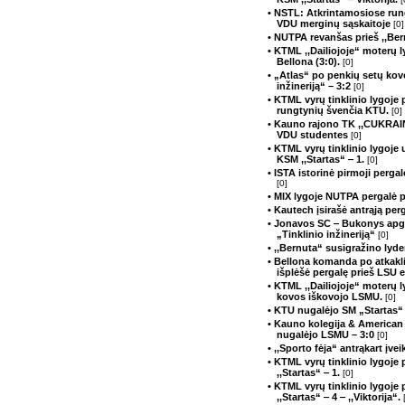
• NSTL: Atkrintamosiose run
VDU merginų sąskaitoje
[0]
• NUTPA revanšas prieš ,,Be
• KTML ,,Dailiojoje“ moterų 
Bellona (3:0).
[0]
• „Atlas“ po penkių setų kov
inžineriją“ – 3:2
[0]
• KTML vyrų tinklinio lygoje 
rungtynių švenčia KTU.
[0]
• Kauno rajono TK ,,CUKRAIN
VDU studentes
[0]
• KTML vyrų tinklinio lygoje 
KSM ,,Startas“ ‒ 1.
[0]
• ISTA istorinė pirmoji perga
[0]
• MIX lygoje NUTPA pergalė 
• Kautech įsirašė antrąją perg
• Jonavos SC ‒ Bukonys apg
„Tinklinio inžineriją“
[0]
• ,,Bernuta“ susigražino lyd
• Bellona komanda po atkakli
išplėšė pergalę prieš LSU 
• KTML ,,Dailiojoje“ moterų l
kovos iškovojo LSMU.
[0]
• KTU nugalėjo SM „Startas“ 
• Kauno kolegija & American 
nugalėjo LSMU – 3:0
[0]
• ,,Sporto fėja“ antrąkart įv
• KTML vyrų tinklinio lygoje
,,Startas“ ‒ 1.
[0]
• KTML vyrų tinklinio lygoje
,,Startas“ ‒ 4 ‒ ,,Viktorija“.