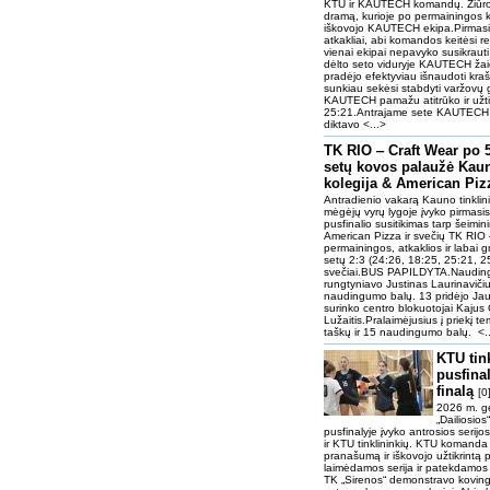
KTU ir KAUTECH komandų. Žiūrova
dramą, kurioje po permainingos k
iškovojo KAUTECH ekipa.Pirmasis
atkakliai, abi komandos keitėsi r
vienai ekipai nepavyko susikraut
dėlto seto viduryje KAUTECH žaidė
pradėjo efektyviau išnaudoti kr
sunkiau sekėsi stabdyti varžovų g
KAUTECH pamažu atitrūko ir užtik
25:21.Antrajame sete KAUTECH j
diktavo <...>
TK RIO ‒ Craft Wear po 
setų kovos palaužė Kau
kolegija & American Pi
Antradienio vakarą Kauno tinklin
mėgėjų vyrų lygoje įvyko pirmasis
pusfinalio susitikimas tarp šeimi
American Pizza ir svečių TK RIO 
permainingos, atkaklios ir labai 
setų 2:3 (24:26, 18:25, 25:21, 2
svečiai.BUS PAPILDYTA.Naudingi
rungtyniavo Justinas Laurinavičiu
naudingumo balų. 13 pridėjo Jau
surinko centro blokuotojai Kajus 
Lužaitis.Pralaimėjusius į priekį
taškų ir 15 naudingumo balų. <.
KTU tin
pusfinal
finalą
[0
2026 m. g
„Dailiosio
pusfinalyje įvyko antrosios serijo
ir KTU tinklininkių. KTU komanda
pranašumą ir iškovojo užtikrintą p
laimėdamos serija ir patekdamos 
TK „Sirenos“ demonstravo kovingą