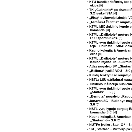
• KTU bandė priešintis, bet p
ekipa
[0]
• TK „Cukrainis“ po dramati
3:2 įveikė ISTA
[0]
• ,,Eisų“ dvikovoje laimėjo 
• „Miražas-Ežerietis“ nugalė
• KTML MIX tinklinio lygoje 
komanda.
[0]
• KTML ,,Dailiojoje“ moterų 
LSU sportininkės.
[0]
• KTML vyrų tinklinio lygoje
fėja ‒ Dairosta ‒ Stir&Sha
• Kauno kolegija & American 
eilės
[0]
• KTML ,,Dailiojoje“ moterų 
Kauno rajono TK ,,Cukrain
• Atlas nugalėjo SM „Startas
• „Bellona“ įveikė VDU – 3:0
• Klaidų lenktynėse nugalėj
• NSTL: LSU užtikrintai nug
• Tinklinio Inžinerija nusilei
• KTML vyrų tinklinio lygoje
,,Startas“ ‒ 1.
[0]
• „Bernuta“ nugalėjo „Raudo
• Jonavos SC – Bukonys nuga
3:0
[0]
• NSTL vyrų lygoje pergalę i
komanda (3:0)
[0]
• Kauno kolegija & American
„Startas“-5 – 3:0
[0]
• NUTPA įveikė „Stan-O“ – 3
• SM „Startas“ – Viktorija įv