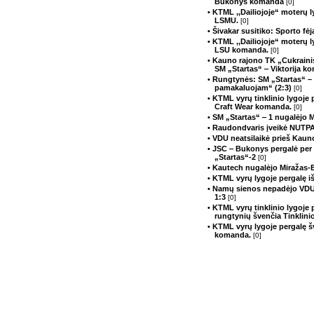
Bukonys komanda
[0]
• KTML ,,Dailiojoje“ moterų 
LSMU.
[0]
• Šivakar susitiko: Sporto fė
• KTML ,,Dailiojoje“ moterų 
LSU komanda.
[0]
• Kauno rajono TK „Cukrainis
SM „Startas“ ‒ Viktorija 
• Rungtynės: SM „Startas“ –
pamakaluojam“ (2:3)
[0]
• KTML vyrų tinklinio lygoje
Craft Wear komanda.
[0]
• SM „Startas“ ‒ 1 nugalėjo 
• Raudondvaris įveikė NUTP
• VDU neatsilaikė prieš Kau
• JSC ‒ Bukonys pergalė per
„Startas“-2
[0]
• Kautech nugalėjo Miražas-E
• KTML vyrų lygoje pergalę 
• Namų sienos nepadėjo VDU 
1:3
[0]
• KTML vyrų tinklinio lygoje 
rungtynių švenčia Tinklinio
• KTML vyrų lygoje pergalę 
komanda.
[0]