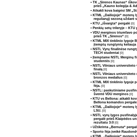
• TK „Sirenos Kaunas“ iškovo
prieš „Kauno kolegija & A
• Atkakli kova baigėsi SM „S
• KTML ,,Dailiojoje“ moterų 
reguliarųjį sezoną uždarė
• KTU ,,išvargta“ pergalė
[0]
• Penkių setų trileryje – KTU
• VDU merginos triumfavo p
prieš TK „Sirenos“
[0]
• KTML MIX tinklinio lygoje 
įtemptų rungtynių keliauja 
• NSTL Vyrų finalinėse rung
TECH studentai
[0]
• Įtemptame NSTL Merginų fi
studentės
[0]
• NSTL Vilniaus universiteto 
finalą
[0]
• NSTL Vilniaus universiteto
bronzos medalius
[0]
• KTML MIX tinklinio lygoje 
fėja.
[0]
• NSTL: paskutiniame pusfina
šventė VDU merginos
[0]
• KTU vs Bellona: atkakli kov
Bellona komandos pergale
• KTML ,,Dailiojoje“ moterų 
LSU.
[0]
• NSTL vyrų lygos pusfinaly
pergalė prieš Klaipėdos u
rezultatu 3:0
[0]
• Užtikrinta „Bernuta“ perg
• Sporto fėja įveikė Raudond
• KTML ,,Dailiojoje“ moterų 