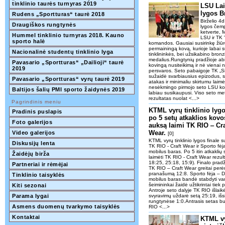
tinklinio taurės turnyras 2019  
LSU Lai
lygos B
Rudens „Sportturas“ taurė 2018
Birželio 4
Draugiškos rungtynės
lygos čemp
ketverte, 
Hummel tinklinio turnyras 2018. Kauno 
LSU ir TK
sporto halė
komandos. Gausiai susirinkę žiūro
permainingą kovą, kurioje labai 
Nacionalinė studentų tinklinio lyga
tinklininkės, bei užsikabino bron
medalius.Rungtynių pradžioje a
Pavasario „Sportturas“ „Dailioji“ taurė 
kovingą nusiteikimą ir nė vienai 
2019
persvaros. Seto pabaigoje TK „Si
sužaidė svarbiausius epizodus, 
Pavasario „Sportturas“ vyrų taurė 2019
atakas ir minimaliu skirtumu laim
nesėkmingo pirmojo seto LSU kom
Baltijos šalių PMI sporto žaidynės 2019
labiau susikaupusi. Viso seto met
rezultatas nuolat <...>
Pagrindinis meniu
KTML vyrų tinklinio lygo
Pradinis puslapis
po 5 setų atkaklios kovo
Foto galerijos
auksą laimi TK RIO ‒ Cra
Wear.
Video galerijos
[0]
KTML vyrų tinklinio lygos finale su
Diskusijų lenta
TK RIO - Craft Wear ir Sporto fė
mobilus baras. Po 5 itin atkakli
Žaidėjų birža
laimėti TK RIO - Craft Wear rezul
18:25, 25:18, 15:9). Finalo pradži
Partneriai ir rėmėjai
TK RIO – Craft Wear greitai perė
pranašumą 12:8. Sporto fėja – D
Tinklinio taisyklės
mobilus baras bandė stabdyti var
šeimininkai žaidė užtikrintai tiek
Kiti sezonai
Antroje seto dalyje TK RIO išlaik
Parama lygai
svyravimų uždarė setą 25:19, išsiv
rungtynėse 1:0.Antrasis setas bu
Asmens duomenų tvarkymo taisyklės
RIO <...>
Kontaktai
KTML vy