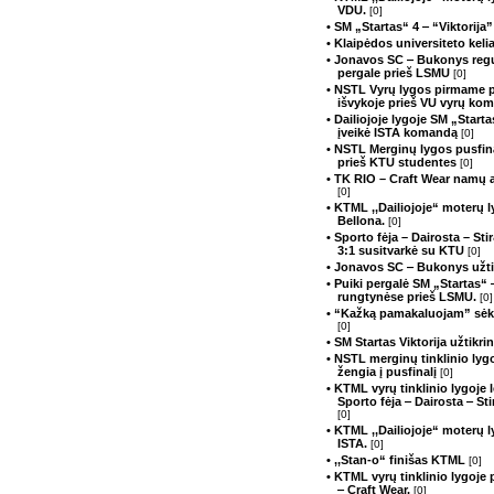
VDU.
[0]
• SM „Startas“ 4 ‒ “Viktorija
• Klaipėdos universiteto kelia
• Jonavos SC ‒ Bukonys regu
pergale prieš LSMU
[0]
• NSTL Vyrų lygos pirmame p
išvykoje prieš VU vyrų kom
• Dailiojoje lygoje SM „Starta
įveikė ISTA komandą
[0]
• NSTL Merginų lygos pusfin
prieš KTU studentes
[0]
• TK RIO – Craft Wear namų a
[0]
• KTML ,,Dailiojoje“ moterų 
Bellona.
[0]
• Sporto fėja – Dairosta – S
3:1 susitvarkė su KTU
[0]
• Jonavos SC ‒ Bukonys užtik
• Puiki pergalė SM „Startas“
rungtynėse prieš LSMU.
[0]
• “Kažką pamakaluojam” sėk
[0]
• SM Startas Viktorija užtikr
• NSTL merginų tinklinio ly
žengia į pusfinalį
[0]
• KTML vyrų tinklinio lygoje
Sporto fėja ‒ Dairosta ‒ St
[0]
• KTML ,,Dailiojoje“ moterų 
ISTA.
[0]
• ,,Stan-o“ finišas KTML
[0]
• KTML vyrų tinklinio lygoje
‒ Craft Wear.
[0]