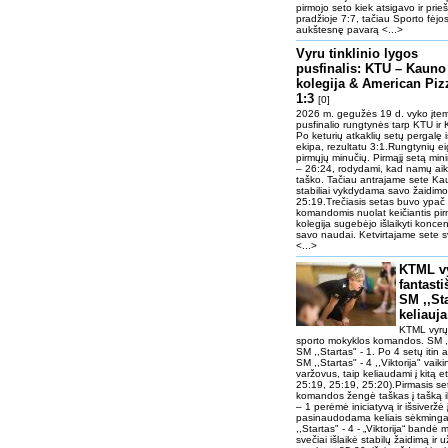
pirmojo seto kiek atsigavo ir prie
pradžioje 7:7, tačiau Sporto fėjos
aukštesnę pavarą <...>
Vyru tinklinio lygos
pusfinalis: KTU – Kauno
kolegija & American Piz
1:3
[0]
2026 m. gegužės 19 d. vyko įtemp
pusfinalio rungtynės tarp KTU i
Po keturių atkaklių setų pergalę
ekipa, rezultatu 3:1.Rungtynių e
pirmųjų minučių. Pirmąjį setą min
– 26:24, rodydami, kad namų aikšt
taško. Tačiau antrajame sete Kaun
stabiliai vykdydama savo žaidimo 
25:19.Trečiasis setas buvo ypač
komandomis nuolat keičiantis pi
kolegija sugebėjo išlaikyti koncen
savo naudai. Ketvirtajame sete s
<...>
KTML vy
fantast
SM ,,Sta
keliauja
KTML vyrų t
sporto mokyklos komandos. SM ,,Sta
SM ,,Startas" - 1. Po 4 setų itin 
SM ,,Startas" - 4 ,,Viktorija" vaik
varžovus, taip keliaudami į kitą e
25:19, 25:19, 25:20).Pirmasis se
komandos žengė taškas į tašką ik
– 1 perėmė iniciatyvą ir išsiveržė 
pasinaudodama keliais sėkminga
,,Startas" - 4 - „Viktorija“ bandė 
svečiai išlaikė stabilų žaidimą ir 