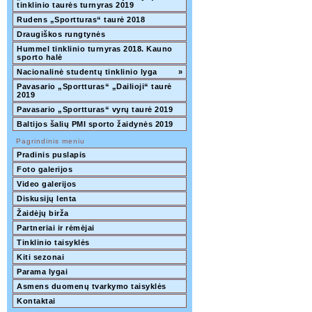
tinklinio taurės turnyras 2019  
Rudens „Sportturas“ taurė 2018
Draugiškos rungtynės
Hummel tinklinio turnyras 2018. Kauno 
sporto halė
Nacionalinė studentų tinklinio lyga
»
Pavasario „Sportturas“ „Dailioji“ taurė 
2019
Pavasario „Sportturas“ vyrų taurė 2019
Baltijos šalių PMI sporto žaidynės 2019
Pagrindinis meniu
Pradinis puslapis
Foto galerijos
Video galerijos
Diskusijų lenta
Žaidėjų birža
Partneriai ir rėmėjai
Tinklinio taisyklės
Kiti sezonai
Parama lygai
Asmens duomenų tvarkymo taisyklės
Kontaktai