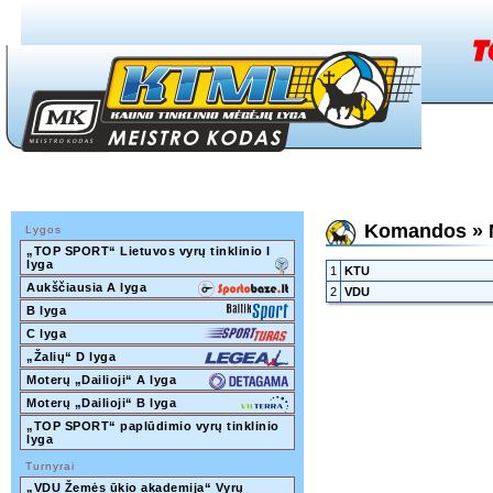
Komandos » Na
Lygos
„TOP SPORT“ Lietuvos vyrų tinklinio I 
lyga
1
KTU
Aukščiausia A lyga
2
VDU
B lyga
C lyga
„Žalių“ D lyga
Moterų „Dailioji“ A lyga
Moterų „Dailioji“ B lyga
„TOP SPORT“ paplūdimio vyrų tinklinio 
lyga
Turnyrai
„VDU Žemės ūkio akademija“ Vyrų 