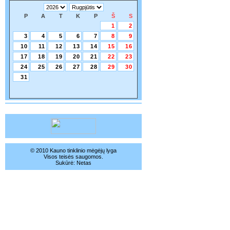
P
A
T
K
P
Š
S
1
2
3
4
5
6
7
8
9
10
11
12
13
14
15
16
17
18
19
20
21
22
23
24
25
26
27
28
29
30
31
© 2010 Kauno tinklinio mėgėjų lyga
Visos teisės saugomos.
Sukūrė:
Netas