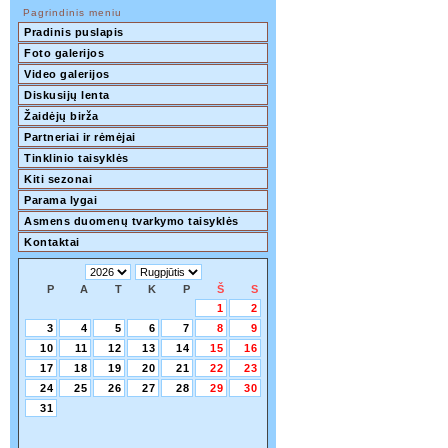
Pagrindinis meniu
Pradinis puslapis
Foto galerijos
Video galerijos
Diskusijų lenta
Žaidėjų birža
Partneriai ir rėmėjai
Tinklinio taisyklės
Kiti sezonai
Parama lygai
Asmens duomenų tvarkymo taisyklės
Kontaktai
P
A
T
K
P
Š
S
1
2
3
4
5
6
7
8
9
10
11
12
13
14
15
16
17
18
19
20
21
22
23
24
25
26
27
28
29
30
31