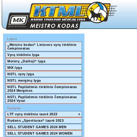
Lygos
„Meistro kodas“ Lietuvos vyrų tinklinio 
čempionatas
Vyrų tinklinio lyga
Moterų „Dailioji“ lyga
MIX lyga
NSTL vyrų lyga
NSTL merginų lyga
NSTL Paplūdimio tinklinio čempionatas 
2024 Merginos
NSTL Paplūdimio tinklinio čempionatas 
2024 Vyrai
Turnyrai
LTF vyrų tinklinio taurė 2023
»
Rudens „Sportturas“ taurė 2023
SELL STUDENT GAMES 2024 MEN
SELL STUDENT GAMES 2024 WOMEN