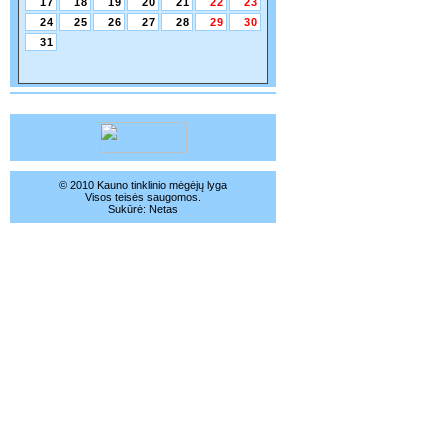
17
18
19
20
21
22
23
24
25
26
27
28
29
30
31
© 2010 Kauno tinklinio mėgėjų lyga
Visos teisės saugomos.
Sukūrė:
Netas