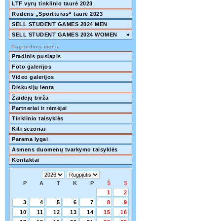
LTF vyrų tinklinio taurė 2023
Rudens „Sportturas“ taurė 2023
SELL STUDENT GAMES 2024 MEN
SELL STUDENT GAMES 2024 WOMEN
»
Pagrindinis meniu
Pradinis puslapis
Foto galerijos
Video galerijos
Diskusijų lenta
Žaidėjų birža
Partneriai ir rėmėjai
Tinklinio taisyklės
Kiti sezonai
Parama lygai
Asmens duomenų tvarkymo taisyklės
Kontaktai
P
A
T
K
P
Š
S
1
2
3
4
5
6
7
8
9
10
11
12
13
14
15
16