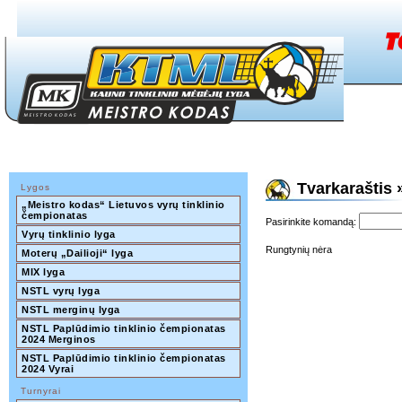
Tvarkarašti
Lygos
„Meistro kodas“ Lietuvos vyrų tinklinio 
čempionatas
Pasirinkite komandą:
Vyrų tinklinio lyga
Rungtynių nėra
Moterų „Dailioji“ lyga
MIX lyga
NSTL vyrų lyga
NSTL merginų lyga
NSTL Paplūdimio tinklinio čempionatas 
2024 Merginos
NSTL Paplūdimio tinklinio čempionatas 
2024 Vyrai
Turnyrai