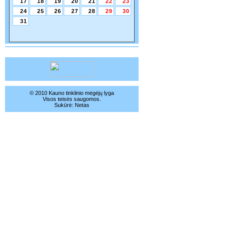
17
18
19
20
21
22
23
24
25
26
27
28
29
30
31
© 2010 Kauno tinklinio mėgėjų lyga
Visos teisės saugomos.
Sukūrė:
Netas