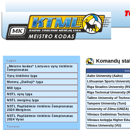
Komandų sta
Lygos
„Meistro kodas“ Lietuvos vyrų tinklinio 
čempionatas
kom
Vyrų tinklinio lyga
Aalto University (Aalto)
Lithuanian Sports Universit
Moterų „Dailioji“ lyga
Riga Stradins University (R
MIX lyga
Riga Technical University (
NSTL vyrų lyga
Tallinn University of Techno
NSTL merginų lyga
Tampere University (Tuni)
NSTL Paplūdimio tinklinio čempionatas 
University of Zilina (UNIZA)
2024 Merginos
Vilniaus Gediminas Technic
NSTL Paplūdimio tinklinio čempionatas 
2024 Vyrai
Vilniaus kolegija Higher Edu
Vilnius University (VU)
Turnyrai