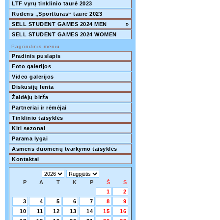
LTF vyrų tinklinio taurė 2023
Rudens „Sportturas“ taurė 2023
SELL STUDENT GAMES 2024 MEN
»
SELL STUDENT GAMES 2024 WOMEN
Pagrindinis meniu
Pradinis puslapis
Foto galerijos
Video galerijos
Diskusijų lenta
Žaidėjų birža
Partneriai ir rėmėjai
Tinklinio taisyklės
Kiti sezonai
Parama lygai
Asmens duomenų tvarkymo taisyklės
Kontaktai
P
A
T
K
P
Š
S
1
2
3
4
5
6
7
8
9
10
11
12
13
14
15
16